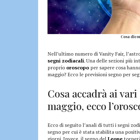
Cosa dicon
Nell’ultimo numero di Vanity Fair, l’astr
segni zodiacali
. Una delle sezioni più in
proprio
oroscopo
per sapere cosa hanno 
maggio? Ecco le previsioni segno per seg
Cosa accadrà ai vari 
maggio, ecco l’oros
Ecco di seguito l’anali di tutti i segni zo
segno per cui è stata stabilita una posit
giorni. Invece, il segno del
Leone
tornerà