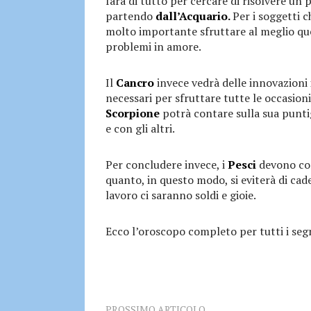
farà di tutto per cercare di risolvere un
partendo
dall’Acquario.
Per i soggetti 
molto importante sfruttare al meglio qu
problemi in amore.
Il
Cancro
invece vedrà delle innovazioni 
necessari per sfruttare tutte le occasio
Scorpione
potrà contare sulla sua puntig
e con gli altri.
Per concludere invece, i
Pesci
devono con
quanto, in questo modo, si eviterà di cader
lavoro ci saranno soldi e gioie.
Ecco l’oroscopo completo per tutti i segn
PROSSIMO ARTICOLO