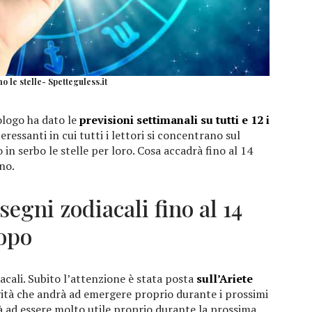
o le stelle- Spetteguless.it
ologo ha dato le
previsioni settimanali su tutti e 12 i
teressanti in cui tutti i lettori si concentrano sul
in serbo le stelle per loro. Cosa accadrà fino al 14
no.
segni zodiacali fino al 14
copo
diacali. Subito l’attenzione è stata posta
sull’Ariete
ività che andrà ad emergere proprio durante i prossimi
 ad essere molto utile proprio durante la prossima