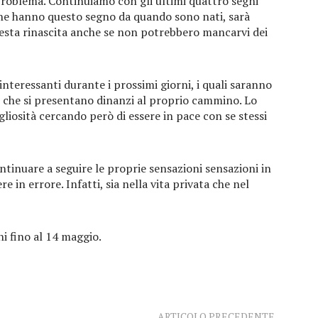
 problema. Continuiamo con gli ultimi quattro segni
che hanno questo segno da quando sono nati, sarà
esta rinascita anche se non potrebbero mancarvi dei
interessanti durante i prossimi giorni, i quali saranno
ni che si presentano dinanzi al proprio cammino. Lo
liosità cercando però di essere in pace con se stessi
tinuare a seguire le proprie sensazioni sensazioni in
e in errore. Infatti, sia nella vita privata che nel
i fino al 14 maggio.
ARTICOLO PRECEDENTE