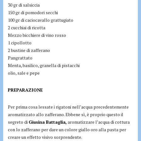
30 gr di salsiccia
150 gr di pomodori secchi
100 gr di caciocavallo grattugiato
2 cucchiai di ricotta
Mezzo bicchiere di vino rosso
1 cipollotto
2 bustine di zafferano
Pangrattato
Menta, basilico, granella di pistacchi
olio, sale e pepe
PREPARAZIONE
Per prima cosa lessate i rigatoni nell’acqua precedentemente
aromatizzato allo zafferano. Ebbene sì, è proprio questo il
segreto di
Giusina Battaglia,
aromatizzare l’acqua di cottura
con lo zafferano per dare un colore giallo oro alla pasta per
creare un effetto visivo sorprendente.