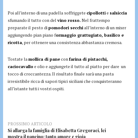
Poi all’interno di una padella soffriggete
cipollotti
e
salsiccia
sfumando il tutto con del
vino rosso.
Nel frattempo
preparate il pesto di
pomodori secchi
all’interno di un mixer
aggiungendo pian piano f
ormaggio grattugiato, basilico e
ricotta
, per ottenere una consistenza abbastanza cremosa.
Tostate la
mollica di pane
con
farina di pistacchi,
caciocavallo
e olio e aggiungete il tutto al piatto per dare un
tocco di croccantezza. Il risultato finale sarà una pasta
irresistibile ricca di sapori tipici siciliani che conquisteranno
all’istante tutti i vostri ospiti.
PROSSIMO ARTICOLO
Si allarga la famiglia di Elisabetta Gregoraci, lei
mostra il pancino: tanto amore e gioia