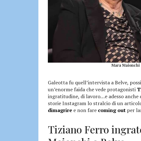
Mara Maionchi e
Galeotta fu quell’intervista a Belve, pos
un’enorme faida che vede protagonisti
T
ingratitudine, di lavoro…e adesso anche d
storie Instagram lo stralcio di un artico
dimagrire
e non fare
coming out
per la
Tiziano Ferro ingrat