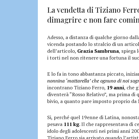
La vendetta di Tiziano Ferr
dimagrire e non fare comin
Adesso, a distanza di qualche giorno dal
vicenda postando lo stralcio di un articol
dell’articolo,
Grazia Sambruna
, spiega 
i torti nel non ritenere una fortuna il s
E lo fa in tono abbastanza piccato, inizia
nonnina ‘mattarella’ che ognuno di noi sog
incontrano Tiziano Ferro,
19 anni
, che 
diventerà “Rosso Relativo”, ma prima di q
bivio, a quanto pare imposto proprio da
Si, perché quel 19enne di Latina, nonost
pesava
111 kg
. Il che rappresentava di 
idolo degli adolescenti nei primi anni 20
Tiziano Ferro sia arrivato quando l’artis