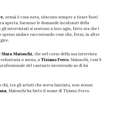
ve
, ormai è cosa nota, riescono sempre a tirare fuori
cca aperta. Saranno le domande incalzanti della
li intervistati si sentono a loro agio, fatto sta che i
o spesso andare raccontando cose che, forse, in altre
gire.
e
Mara Maionchi
, che nel corso della sua intervista
e volontaria o meno, a
Tiziano Ferro
. Maionchi, com’è
 professionale del cantante investendo su di lui
hi, tra gli artisti che aveva lanciato, non avesse
una
, Maionchi ha fatto il nome di Tiziano Ferro.