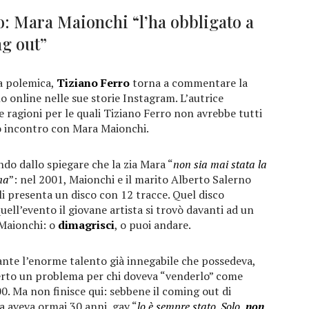
o: Mara Maionchi “l’ha obbligato a
g out”
la polemica,
Tiziano Ferro
torna a commentare la
o online nelle sue storie Instagram. L’autrice
le ragioni per le quali Tiziano Ferro non avrebbe tutti
uo incontro con Mara Maionchi.
ndo dallo spiegare che la zia Mara “
non sia mai stata la
na
”: nel 2001, Maionchi e il marito Alberto Salerno
gli presenta un disco con 12 tracce. Quel disco
uell’evento il giovane artista si trovò davanti ad un
 Maionchi: o
dimagrisci
, o puoi andare.
ante l’enorme talento già innegabile che possedeva,
certo un problema per chi doveva “venderlo” come
00. Ma non finisce qui: sebbene il coming out di
ta aveva ormai 30 anni, gay “
lo è sempre stato. Solo,
non