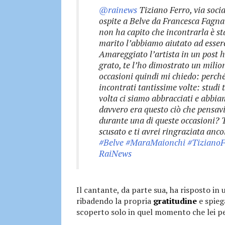
@rainews
Tiziano Ferro, via soci
ospite a Belve da Francesca Fagna
non ha capito che incontrarla è st
marito l’abbiamo aiutato ad essere 
Amareggiato l’artista in un post h
grato, te l’ho dimostrato un milio
occasioni quindi mi chiedo: perch
incontrati tantissime volte: studi t
volta ci siamo abbracciati e abbia
davvero era questo ciò che pensav
durante una di queste occasioni? T
scusato e ti avrei ringraziata an
#Belve
#MaraMaionchi
#TizianoF
RaiNews
Il cantante, da parte sua, ha risposto in
ribadendo la propria
gratitudine
e spieg
scoperto solo in quel momento che lei pen