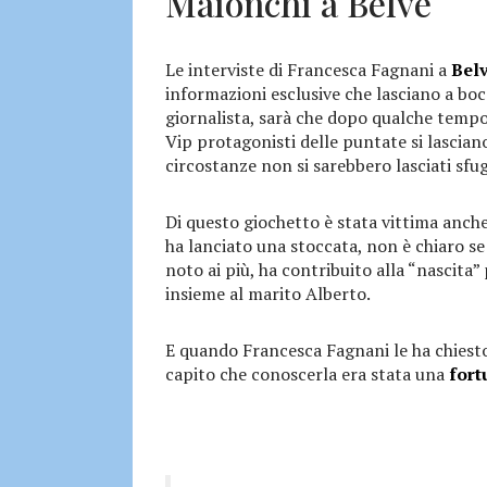
Maionchi a Belve
Le interviste di Francesca Fagnani a
Bel
informazioni esclusive che lasciano a bo
giornalista, sarà che dopo qualche tempo g
Vip protagonisti delle puntate si lascian
circostanze non si sarebbero lasciati sfug
Di questo giochetto è stata vittima anch
ha lanciato una stoccata, non è chiaro s
noto ai più, ha contribuito alla “nascita”
insieme al marito Alberto.
E quando Francesca Fagnani le ha chiesto c
capito che conoscerla era stata una
fort