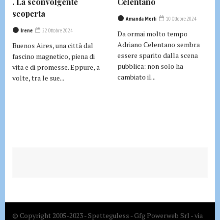
. La sconvolgente
Celentano
scoperta
Amanda Merli
10 Ottobre 2024
Irene
22 Ottobre 2024
Da ormai molto tempo
Adriano Celentano sembra
Buenos Aires, una città dal
essere sparito dalla scena
fascino magnetico, piena di
pubblica: non solo ha
vita e di promesse. Eppure, a
cambiato il...
volte, tra le sue...
© Copyright 2005-2023 - Spetteguless - Gfg Powerweb Srl - via