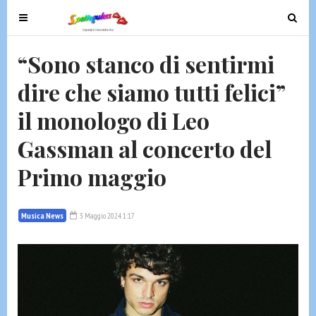
T
T
o
o
g
g
“Sono stanco di sentirmi
g
g
dire che siamo tutti felici”
l
l
e
e
il monologo di Leo
n
n
a
a
Gassman al concerto del
v
v
Primo maggio
i
i
g
g
a
a
Musica News
3 Maggio 2024 1:17
t
t
i
i
o
o
n
n