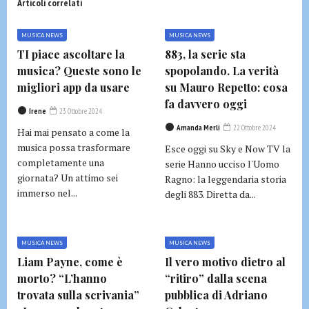
Articoli correlati
MUSICA NEWS
MUSICA NEWS
TI piace ascoltare la
883, la serie sta
musica? Queste sono le
spopolando. La verità
migliori app da usare
su Mauro Repetto: cosa
fa davvero oggi
Irene
23 Ottobre 2024
Amanda Merli
22 Ottobre 2024
Hai mai pensato a come la
musica possa trasformare
Esce oggi su Sky e Now TV la
completamente una
serie Hanno ucciso l'Uomo
giornata? Un attimo sei
Ragno: la leggendaria storia
immerso nel...
degli 883. Diretta da...
MUSICA NEWS
MUSICA NEWS
Liam Payne, come è
Il vero motivo dietro al
morto? “L’hanno
“ritiro” dalla scena
trovata sulla scrivania”
pubblica di Adriano