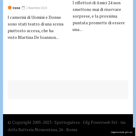
I riflettori di Amici 24 non
Irene
2 Novembre 2024
smettono mai di riservare
sorprese, e la prossima
I camerini di Uomini e Donne
puntata promette di essere
sono stati teatro di una scena
una...
piuttosto accesa, che ha
visto Martina De Ioannon...
© Copyright 2005-2023 - Spetteguless - Gfg Powerweb Srl - via
della Batteria Nomentana, 26 - Roma
Impostazioni privacy