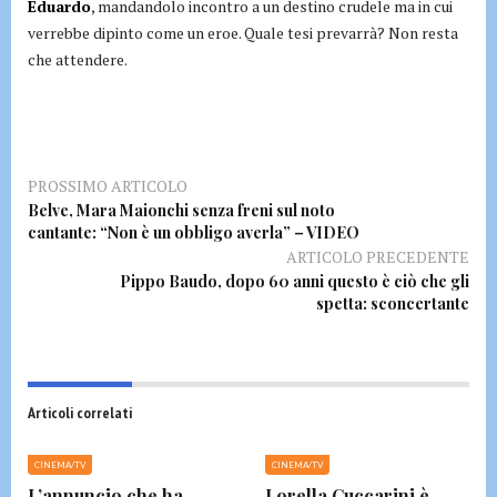
Eduardo
, mandandolo incontro a un destino crudele ma in cui
verrebbe dipinto come un eroe. Quale tesi prevarrà? Non resta
che attendere.
PROSSIMO ARTICOLO
Belve, Mara Maionchi senza freni sul noto
cantante: “Non è un obbligo averla” – VIDEO
ARTICOLO PRECEDENTE
Pippo Baudo, dopo 60 anni questo è ciò che gli
spetta: sconcertante
Articoli correlati
CINEMA/TV
CINEMA/TV
L’annuncio che ha
Lorella Cuccarini è