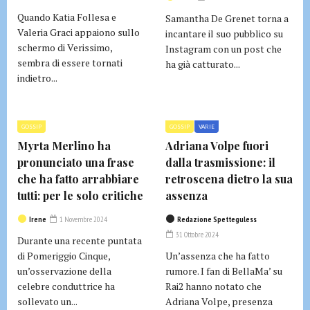
Quando Katia Follesa e
Samantha De Grenet torna a
Valeria Graci appaiono sullo
incantare il suo pubblico su
schermo di Verissimo,
Instagram con un post che
sembra di essere tornati
ha già catturato...
indietro...
GOSSIP
GOSSIP
VARIE
Myrta Merlino ha
Adriana Volpe fuori
pronunciato una frase
dalla trasmissione: il
che ha fatto arrabbiare
retroscena dietro la sua
tutti: per le solo critiche
assenza
Irene
1 Novembre 2024
Redazione Spetteguless
31 Ottobre 2024
Durante una recente puntata
di Pomeriggio Cinque,
Un’assenza che ha fatto
un’osservazione della
rumore. I fan di BellaMa’ su
celebre conduttrice ha
Rai2 hanno notato che
sollevato un...
Adriana Volpe, presenza