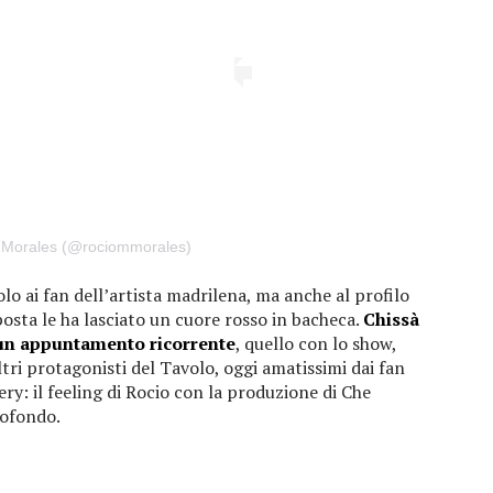
z Morales (@rociommorales)
lo ai fan dell’artista madrilena, ma anche al profilo
posta le ha lasciato un cuore rosso in bacheca.
Chissà
 un appuntamento ricorrente
, quello con lo show,
tri protagonisti del Tavolo, oggi amatissimi dai fan
ry: il feeling di Rocio con la produzione di Che
rofondo.