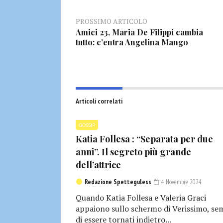
PROSSIMO ARTICOLO
Amici 23, Maria De Filippi cambia
tutto: c’entra Angelina Mango
Articoli correlati
GOSSIP
Katia Follesa : “Separata per due
anni”. Il segreto più grande
dell’attrice
Redazione Spetteguless
4 Novembre 2024
Quando Katia Follesa e Valeria Graci
appaiono sullo schermo di Verissimo, se
di essere tornati indietro...