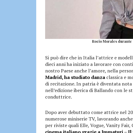
Rocio Morales durante u
Si può dire che in Italia l’attrice e mode
dieci anni ha iniziato a lavorare con con
nostro Paese anche l’amore, nella person
Madrid, ha studiato danza
classica e m
di recitazione. In patria è diventata nota
nell’edizione iberica di Ballando con le 
conduttrice.
Dopo aver debuttato come attrice nel 200
numerose miniserie TV, lavorando anche c
per riviste quali Elle, Vogue, Vanity Fair
cinema italiano grazie a Immaturi – Il