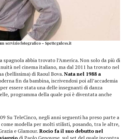
n servizio fotografico – Spetteguless.it
lla spagnola abbia trovato l’America. Non solo da più di
tinuità nel cinema italiano, ma dal 2011 ha trovato nel
a (bellissima) di Raoul Bova.
Nata nel 1988 a
oderna fin da bambina, iscrivendosi poi all’accademia
 per essere stata una delle insegnanti di danza
stelle, programma della quale poi è diventata anche
9 Su TeleCinco, negli anni seguenti ha preso parte a
ome modella per molti stilisti, posando, tra le altre,
, Grazia e Glamour.
Rocio fa il suo debutto nel
 viaggio
di Paolo Genovese, sul set del quale incontra