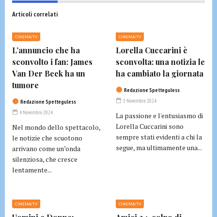
Articoli correlati
CINEMA/TV
CINEMA/TV
L’annuncio che ha
Lorella Cuccarini è
sconvolto i fan: James
sconvolta: una notizia le
Van Der Beek ha un
ha cambiato la giornata
tumore
Redazione Spetteguless
3 Novembre 2024
Redazione Spetteguless
4 Novembre 2024
La passione e l'entusiasmo di
Lorella Cuccarini sono
Nel mondo dello spettacolo,
sempre stati evidenti a chi la
le notizie che scuotono
segue, ma ultimamente una...
arrivano come un’onda
silenziosa, che cresce
lentamente...
CINEMA/TV
CINEMA/TV