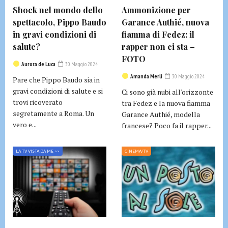
Shock nel mondo dello
Ammonizione per
spettacolo, Pippo Baudo
Garance Authié, nuova
in gravi condizioni di
fiamma di Fedez: il
salute?
rapper non ci sta –
FOTO
Aurora de Luca
30 Maggio 2024
Amanda Merli
30 Maggio 2024
Pare che Pippo Baudo sia in
gravi condizioni di salute e si
Ci sono già nubi all'orizzonte
trovi ricoverato
tra Fedez e la nuova fiamma
segretamente a Roma. Un
Garance Authié, modella
vero e...
francese? Poco fa il rapper...
LA TV VISTA DA ME >>
CINEMA/TV