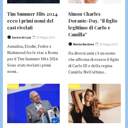
Tim Summer Hits 2024,
Simon Charles
ecco i primi nomi del
Dorante-Day, “il figlio
cast rivelati
legittimo di Carlo e
Camilla”
Aurora de Luca
30 Maggio 2024
Marina Nardone
30 Maggio 2024
Annalisa, Elodie, Fedez e
Mahmood fra le star a Roma
Da diversi anni c'è un uomo
per il Tim Summer Hits 2024.
che afferma di essere il figlio
Sono stati rivelati i primi
di Carlo III e della regina
nomi...
Camilla. Nell'ultimo...
GOSSIP
GOSSIP