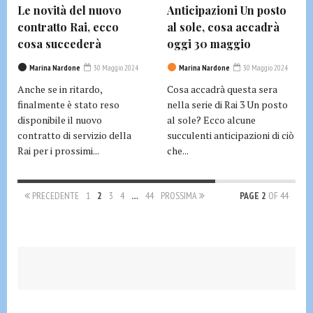
Le novità del nuovo
Anticipazioni Un posto
contratto Rai, ecco
al sole, cosa accadrà
cosa succederà
oggi 30 maggio
Marina Nardone
30 Maggio 2024
Marina Nardone
30 Maggio 2024
Anche se in ritardo,
Cosa accadrà questa sera
finalmente è stato reso
nella serie di Rai 3 Un posto
disponibile il nuovo
al sole? Ecco alcune
contratto di servizio della
succulenti anticipazioni di ciò
Rai per i prossimi...
che...
PRECEDENTE
1
2
3
4
…
44
PROSSIMA
PAGE 2
OF 44