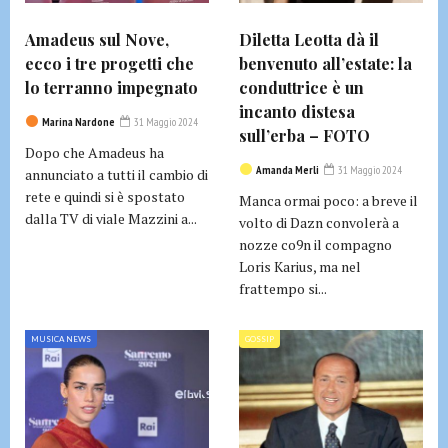
Amadeus sul Nove,
Diletta Leotta dà il
ecco i tre progetti che
benvenuto all’estate: la
lo terranno impegnato
conduttrice è un
incanto distesa
Marina Nardone
31 Maggio 2024
sull’erba – FOTO
Dopo che Amadeus ha
Amanda Merli
31 Maggio 2024
annunciato a tutti il cambio di
rete e quindi si è spostato
Manca ormai poco: a breve il
dalla TV di viale Mazzini a...
volto di Dazn convolerà a
nozze co9n il compagno
Loris Karius, ma nel
frattempo si...
MUSICA NEWS
GOSSIP