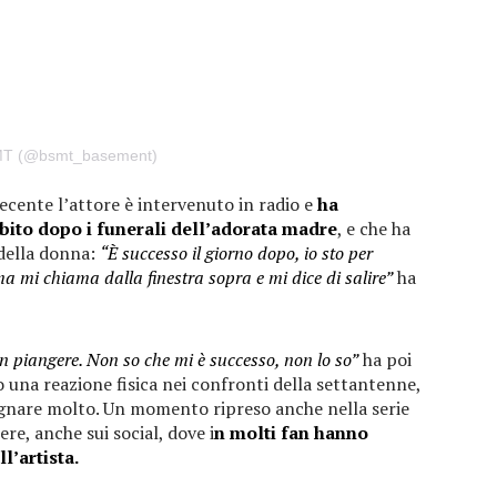
SMT (@bsmt_basement)
recente l’attore è intervenuto in radio e
ha
bito dopo i funerali dell’adorata madre
, e che ha
della donna:
“È successo il giorno dopo, io sto per
 mi chiama dalla finestra sopra e mi dice di salire”
ha
on piangere. Non so che mi è successo, non lo so”
ha poi
 una reazione fisica nei confronti della settantenne,
ognare molto. Un momento ripreso anche nella serie
re, anche sui social, dove i
n molti fan hanno
l’artista.