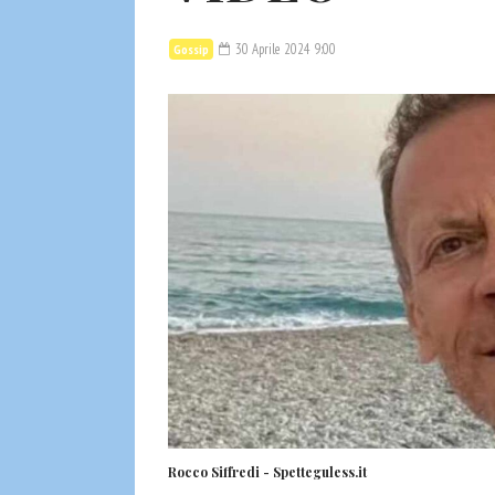
30 Aprile 2024 9:00
Gossip
Rocco Siffredi - Spetteguless.it