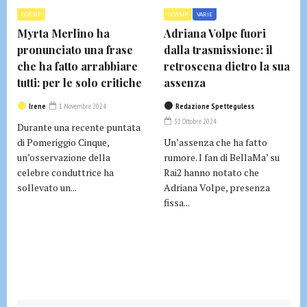
GOSSIP
GOSSIP
VARIE
Myrta Merlino ha
Adriana Volpe fuori
pronunciato una frase
dalla trasmissione: il
che ha fatto arrabbiare
retroscena dietro la sua
tutti: per le solo critiche
assenza
Irene
1 Novembre 2024
Redazione Spetteguless
31 Ottobre 2024
Durante una recente puntata
di Pomeriggio Cinque,
Un’assenza che ha fatto
un’osservazione della
rumore. I fan di BellaMa’ su
celebre conduttrice ha
Rai2 hanno notato che
sollevato un...
Adriana Volpe, presenza
fissa...