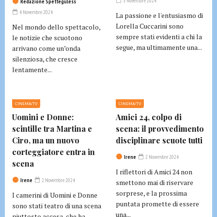
3 Novembre 2024
Redazione Spetteguless
4 Novembre 2024
La passione e l'entusiasmo di
Lorella Cuccarini sono
Nel mondo dello spettacolo,
sempre stati evidenti a chi la
le notizie che scuotono
segue, ma ultimamente una...
arrivano come un’onda
silenziosa, che cresce
lentamente...
CINEMA/TV
CINEMA/TV
Uomini e Donne:
Amici 24, colpo di
scintille tra Martina e
scena: il provvedimento
Ciro, ma un nuovo
disciplinare scuote tutti
corteggiatore entra in
Irene
2 Novembre 2024
scena
I riflettori di Amici 24 non
Irene
2 Novembre 2024
smettono mai di riservare
sorprese, e la prossima
I camerini di Uomini e Donne
puntata promette di essere
sono stati teatro di una scena
una...
piuttosto accesa, che ha