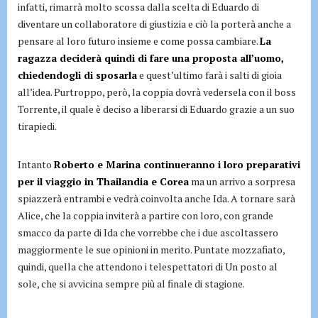
infatti, rimarrà molto scossa dalla scelta di Eduardo di
diventare un collaboratore di giustizia e ciò la porterà anche a
pensare al loro futuro insieme e come possa cambiare.
La
ragazza deciderà quindi di fare una proposta all’uomo,
chiedendogli di sposarla
e quest’ultimo farà i salti di gioia
all’idea. Purtroppo, però, la coppia dovrà vedersela con il boss
Torrente, il quale è deciso a liberarsi di Eduardo grazie a un suo
tirapiedi.
Intanto
Roberto e Marina continueranno i loro preparativi
per il viaggio in Thailandia e Corea
ma un arrivo a sorpresa
spiazzerà entrambi e vedrà coinvolta anche Ida. A tornare sarà
Alice, che la coppia inviterà a partire con loro, con grande
smacco da parte di Ida che vorrebbe che i due ascoltassero
maggiormente le sue opinioni in merito. Puntate mozzafiato,
quindi, quella che attendono i telespettatori di Un posto al
sole, che si avvicina sempre più al finale di stagione.