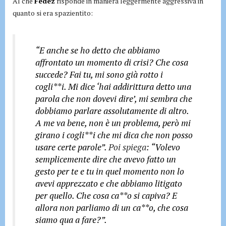
Al che
Fedez
risponde in maniera leggermente aggressiva in
quanto si era spazientito:
“E anche se ho detto che abbiamo
affrontato un momento di crisi? Che cosa
succede? Fai tu, mi sono già rotto i
cogli**i. Mi dice ‘hai addirittura detto una
parola che non dovevi dire’, mi sembra che
dobbiamo parlare assolutamente di altro.
A me va bene, non è un problema, però mi
girano i cogli**i che mi dica che non posso
usare certe parole”.
Poi spiega
: “Volevo
semplicemente dire che avevo fatto un
gesto per te e tu in quel momento non lo
avevi apprezzato e che abbiamo litigato
per quello. Che cosa ca**o si capiva? E
allora non parliamo di un ca**o, che cosa
siamo qua a fare?”.