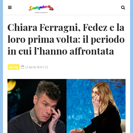
T
T
o
o
g
g
Chiara Ferragni, Fedez e la
g
g
loro prima volta: il periodo
l
l
e
e
in cui l’hanno affrontata
n
n
a
a
v
v
Gossip
22 Aprile 2024 7:12
i
i
g
g
a
a
t
t
i
i
o
o
n
n