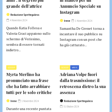
anni”. Il segreto più
in Bianco per un
grande dell’attrice
Annuncio Speciale su
Instagram
Redazione Spetteguless
4 Novembre 2024
Irene
1 Novembre 2024
Quando Katia Follesa e
Samantha De Grenet torna a
Valeria Graci appaiono sullo
incantare il suo pubblico su
schermo di Verissimo,
Instagram con un post che
sembra di essere tornati
ha già catturato...
indietro...
GOSSIP
GOSSIP
VARIE
Myrta Merlino ha
Adriana Volpe fuori
pronunciato una frase
dalla trasmissione: il
che ha fatto arrabbiare
retroscena dietro la sua
tutti: per le solo critiche
assenza
Irene
1 Novembre 2024
Redazione Spetteguless
31 Ottobre 2024
Durante una recente puntata