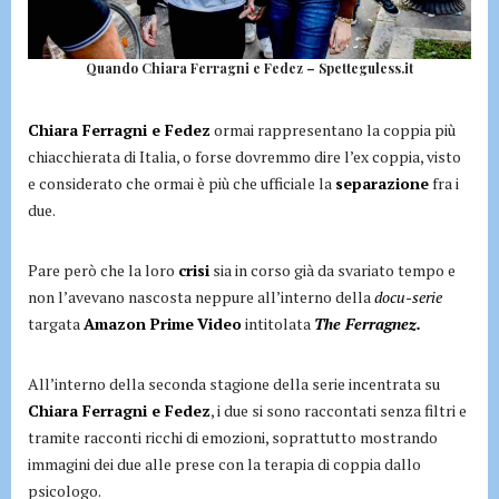
Quando Chiara Ferragni e Fedez – Spetteguless.it
Chiara Ferragni e Fedez
ormai rappresentano la coppia più
chiacchierata di Italia, o forse dovremmo dire l’ex coppia, visto
e considerato che ormai è più che ufficiale la
separazione
fra i
due.
Pare però che la loro
crisi
sia in corso già da svariato tempo e
non l’avevano nascosta neppure all’interno della
docu-serie
targata
Amazon Prime
Video
intitolata
The Ferragnez.
All’interno della seconda stagione della serie incentrata su
Chiara Ferragni e Fedez
, i due si sono raccontati senza filtri e
tramite racconti ricchi di emozioni, soprattutto mostrando
immagini dei due alle prese con la terapia di coppia dallo
psicologo.