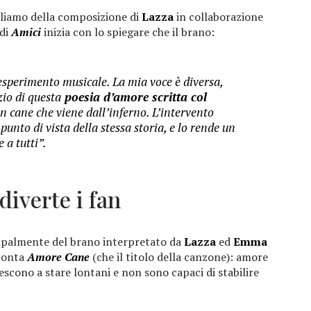
rliamo della composizione di
Lazza
in collaborazione
 di
Amici
inizia con lo spiegare che il brano:
sperimento musicale. La mia voce è diversa,
zio di questa
poesia d’amore scritta col
un cane che viene dall’inferno. L’intervento
punto di vista della stessa storia, e lo rende un
 a tutti”.
diverte i fan
ncipalmente del brano interpretato da
Lazza
ed
Emma
cconta
Amore Cane
(che il titolo della canzone): amore
scono a stare lontani e non sono capaci di stabilire