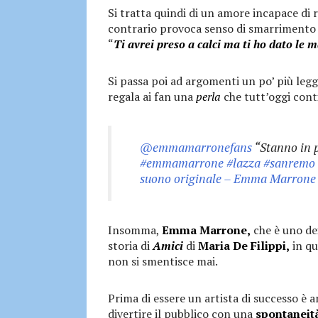
Si tratta quindi di un amore incapace di 
contrario provoca senso di smarrimento e 
“
Ti avrei preso a calci ma ti ho dato le 
Si passa poi ad argomenti un po’ più legge
regala ai fan una
perla
che tutt’oggi conti
@emmamarronefans
“Stanno in 
#emmamarrone
#lazza
#sanremo
suono originale – Emma Marron
Insomma,
Emma Marrone,
che è uno dei
storia di
Amici
di
Maria De Filippi,
in qu
non si smentisce mai.
Prima di essere un artista di successo è 
divertire il pubblico con una
spontaneit