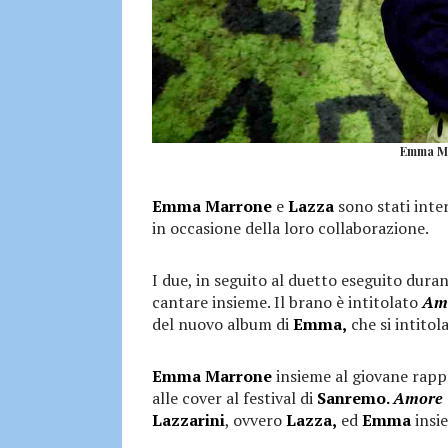
Emma Ma
Emma Marrone
e
Lazza
sono stati inter
in occasione della loro collaborazione.
I due, in seguito al duetto eseguito duran
cantare insieme. Il brano è intitolato
Am
del nuovo album di
Emma,
che si intitol
Emma
Marrone
insieme al giovane rappe
alle cover al festival di
Sanremo.
Amore 
Lazzarini
, ovvero
Lazza,
ed
Emma
insie