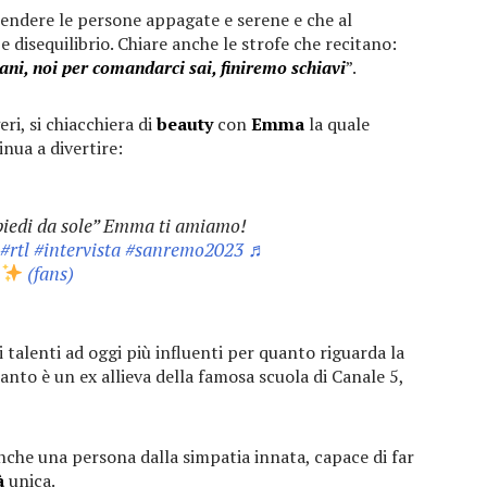
rendere le persone appagate e serene e che al
disequilibrio. Chiare anche le strofe che recitano:
mani, noi per comandarci sai, finiremo schiavi
”.
ri, si chiacchiera di
beauty
con
Emma
la quale
nua a divertire:
piedi da sole” Emma ti amiamo!
#rtl
#intervista
#sanremo2023
♬
e
(fans)
 talenti ad oggi più influenti per quanto riguarda la
anto è un ex allieva della famosa scuola di Canale 5,
anche una persona dalla simpatia innata, capace di far
à
unica.