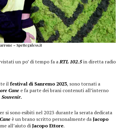
rrone – Spetteguless.it
vistati un po’ di tempo fa a
RTL 102.5
in diretta radio
te il
festival di Sanremo 2023
, sono tornati a
ore Cane
e fa parte dei brani contenuti all’interno
a
Souvenir.
r si sono esibiti nel 2023 durante la serata dedicata
Cane
è un brano scritto personalmente da
Jacopo
me all’aiuto di
Jacopo Ettore
.