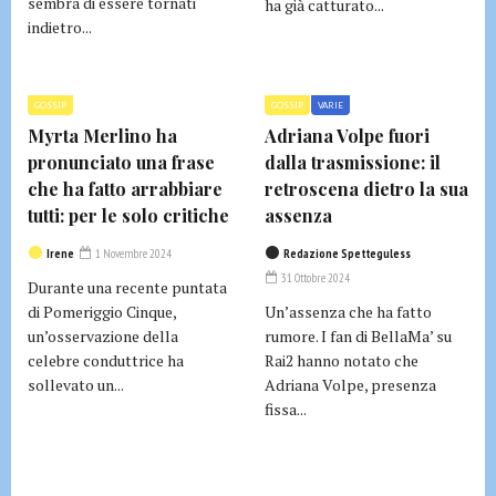
sembra di essere tornati
ha già catturato...
indietro...
GOSSIP
GOSSIP
VARIE
Myrta Merlino ha
Adriana Volpe fuori
pronunciato una frase
dalla trasmissione: il
che ha fatto arrabbiare
retroscena dietro la sua
tutti: per le solo critiche
assenza
Irene
1 Novembre 2024
Redazione Spetteguless
31 Ottobre 2024
Durante una recente puntata
di Pomeriggio Cinque,
Un’assenza che ha fatto
un’osservazione della
rumore. I fan di BellaMa’ su
celebre conduttrice ha
Rai2 hanno notato che
sollevato un...
Adriana Volpe, presenza
fissa...