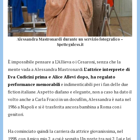
Alessandra Mastronardi durante un servizio fotografico –
Spetteguless.it
È impossibile pensare a L’Allieva o i Cesaroni, senza che la
mente vada a Alessandra Mastronardi.
L’attrice interprete di
Eva Cudicini prima e Alice Allevi dopo, ha regalato
performance memorabili
e indimenticabili per i fan delle due
fiction italiane. Aspetto diafano e elegante, non a caso ha dato il
volto anche a Carla Fracci in un docufilm, Alessandra è nata nel
1986 a Napoli e si è trasferita ancora bambina a Roma con i
genitori.
Ha cominciato quindi la carriera da attrice giovanissima, nel
1998, con Amico mio 2, a cui è seguito Un prete tra noi 2, Lui e lei