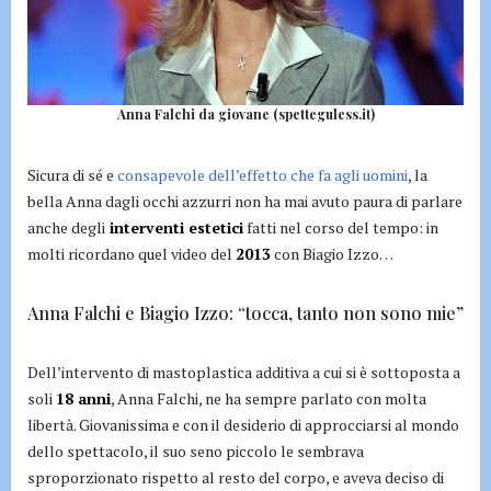
Anna Falchi da giovane (spetteguless.it)
Sicura di sé e
consapevole dell’effetto che fa agli uomini
, la
bella Anna dagli occhi azzurri non ha mai avuto paura di parlare
anche degli
interventi estetici
fatti nel corso del tempo: in
molti ricordano quel video del
2013
con Biagio Izzo…
Anna Falchi e Biagio Izzo: “tocca, tanto non sono mie”
Dell’intervento di mastoplastica additiva a cui si è sottoposta a
soli
18 anni
, Anna Falchi, ne ha sempre parlato con molta
libertà. Giovanissima e con il desiderio di approcciarsi al mondo
dello spettacolo, il suo seno piccolo le sembrava
sproporzionato rispetto al resto del corpo, e aveva deciso di