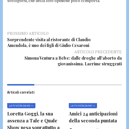
sottoporsi, che della loro opinione poco ci importa.
PROSSIMO ARTICOLO
Sorprendente visita al ristorante di Claudio
Amendola, è uno dei figli di Giulio Cesaroni
ARTICOLO PRECEDENTE
Simona Ventura a Belve: dalle droghe all’aborto da
giovanissima. Lacrime struggenti
Articoli correlati
LA TV VISTA DA ME >>
LA TV VISTA DA ME >>
Loretta Goggi, la sua
Amici 24 anticipazioni
assenza a Tale e Quale
della seconda puntata
Show pesa soprattutto a