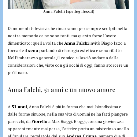
Anna Falchi (spetteguless.it)
Di momenti televisivi che rimarranno per sempre scolpiti nella
nostra memoria ce ne sono tanti, ma questo forse l’avete
dimenticato: quella volta che
Anna Falchi
invitò Biagio Izzo a
toccarle il
seno
parlando di chirurgia estetica e seno rifatto.
Nell’imbarazzo generale, il comico si lasciò andare a delle
considerazioni che, viste con gli occhi di oggi, fanno storcere un
po’ il naso.
Anna Falchi, 51 anni e un nuovo amore
A
51 anni
, Anna Falchi è più in forma che mai: biondissima e
dalle forme sinuose, nella sua vita di uomini ne ha fatti piangere
parecchi, da
Fiorello
a Max Biaggi. E oggi, con una giovinezza
apparentemente mai persa, l’attrice porta un misterioso anello
all’anulare, regalatole dal suo
Andrea Crippa
, numero due di