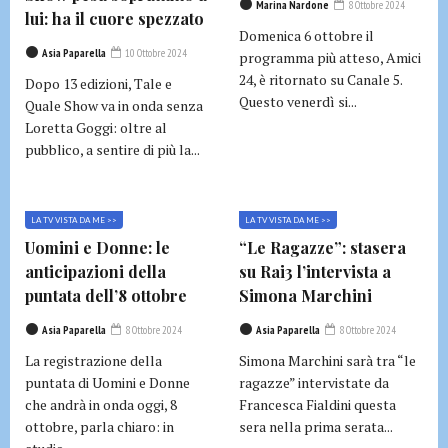
Marina Nardone
8 Ottobre 2024
lui: ha il cuore spezzato
Domenica 6 ottobre il
Asia Paparella
10 Ottobre 2024
programma più atteso, Amici
24, è ritornato su Canale 5.
Dopo 13 edizioni, Tale e
Questo venerdì si...
Quale Show va in onda senza
Loretta Goggi: oltre al
pubblico, a sentire di più la...
LA TV VISTA DA ME >>
LA TV VISTA DA ME >>
Uomini e Donne: le
“Le Ragazze”: stasera
anticipazioni della
su Rai3 l’intervista a
puntata dell’8 ottobre
Simona Marchini
Asia Paparella
8 Ottobre 2024
Asia Paparella
8 Ottobre 2024
La registrazione della
Simona Marchini sarà tra “le
puntata di Uomini e Donne
ragazze” intervistate da
che andrà in onda oggi, 8
Francesca Fialdini questa
ottobre, parla chiaro: in
sera nella prima serata...