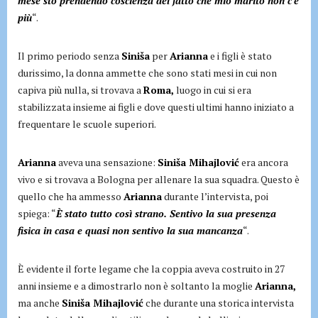
mese sto prendendo coscienza del fatto che mio marito non c’è
più
“.
Il primo periodo senza
Siniša
per
Arianna
e i figli è stato
durissimo, la donna ammette che sono stati mesi in cui non
capiva più nulla, si trovava a
Roma,
luogo in cui si era
stabilizzata insieme ai figli e dove questi ultimi hanno iniziato a
frequentare le scuole superiori.
Arianna
aveva una sensazione:
Siniša Mihajlović
era ancora
vivo e si trovava a Bologna per allenare la sua squadra. Questo è
quello che ha ammesso
Arianna
durante l’intervista, poi
spiega: “
È stato tutto così strano. Sentivo la sua presenza
fisica in casa e quasi non sentivo la sua mancanza
“.
È evidente il forte legame che la coppia aveva costruito in 27
anni insieme e a dimostrarlo non è soltanto la moglie
Arianna,
ma anche
Siniša Mihajlović
che durante una storica intervista