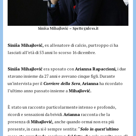
Siniša Mihajlović – Spetteguless.it
Siniša Mihajlović,
ex allenatore di calcio, purtroppo ci ha
lasciati all’età di 53 anni lo scorso 16 dicembre.
Siniša Mihajlović
era sposato con
Arianna Rapaccioni,
i due
stavano insieme da 27 anni e avevano cinque figli. Durante
un’intervista per il
Corriere della Sera
,
Arianna
ha ricordato
l’ultimo anno passato insieme a
Mihajlović.
È stato un racconto particolarmente intenso e profondo,
ricordi e sensazioni da brividi.
Arianna
racconta che la
presenza di
Mihajlović,
anche quando ormai non era più
presente, in casa si è sempre sentita: “
Solo in quest’ultimo