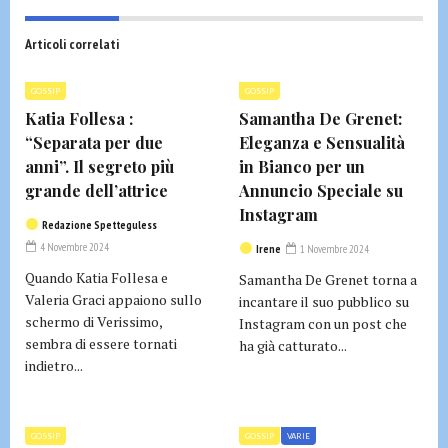
Articoli correlati
GOSSIP
GOSSIP
Katia Follesa :
Samantha De Grenet:
“Separata per due
Eleganza e Sensualità
anni”. Il segreto più
in Bianco per un
grande dell’attrice
Annuncio Speciale su
Instagram
Redazione Spetteguless
4 Novembre 2024
Irene
1 Novembre 2024
Quando Katia Follesa e
Samantha De Grenet torna a
Valeria Graci appaiono sullo
incantare il suo pubblico su
schermo di Verissimo,
Instagram con un post che
sembra di essere tornati
ha già catturato...
indietro...
GOSSIP
GOSSIP
VARIE