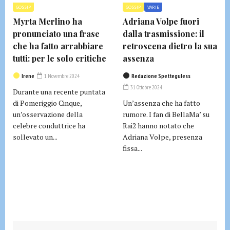
GOSSIP
GOSSIP
VARIE
Myrta Merlino ha
Adriana Volpe fuori
pronunciato una frase
dalla trasmissione: il
che ha fatto arrabbiare
retroscena dietro la sua
tutti: per le solo critiche
assenza
Irene
1 Novembre 2024
Redazione Spetteguless
31 Ottobre 2024
Durante una recente puntata
di Pomeriggio Cinque,
Un’assenza che ha fatto
un’osservazione della
rumore. I fan di BellaMa’ su
celebre conduttrice ha
Rai2 hanno notato che
sollevato un...
Adriana Volpe, presenza
fissa...