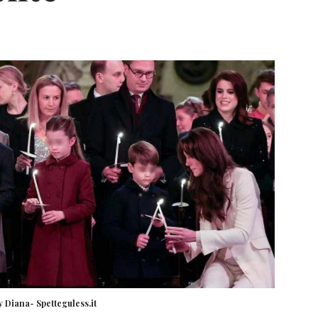
 Diana- Spetteguless.it