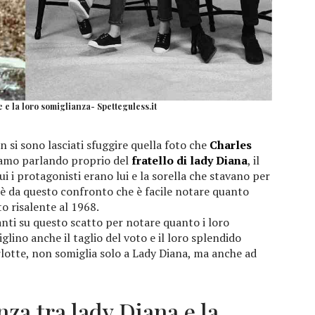
 e la loro somiglianza- Spetteguless.it
on si sono lasciati sfuggire quella foto che
Charles
iamo parlando proprio del
fratello di lady Diana
, il
i i protagonisti erano lui e la sorella che stavano per
Ed è da questo confronto che è facile notare quanto
to risalente al 1968.
tanti su questo scatto per notare quanto i loro
glino anche il taglio del voto e il loro splendido
rlotte, non somiglia solo a Lady Diana, ma anche ad
nza tra lady Diana e la