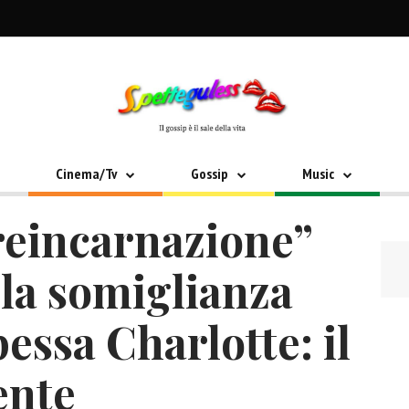
Cinema/Tv
Gossip
Music
 reincarnazione”
 la somiglianza
pessa Charlotte: il
ente