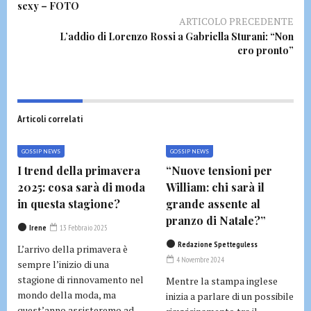
sexy – FOTO
ARTICOLO PRECEDENTE
L’addio di Lorenzo Rossi a Gabriella Sturani: “Non
ero pronto”
Articoli correlati
GOSSIP NEWS
GOSSIP NEWS
I trend della primavera
“Nuove tensioni per
2025: cosa sarà di moda
William: chi sarà il
in questa stagione?
grande assente al
pranzo di Natale?”
Irene
13 Febbraio 2025
Redazione Spetteguless
L’arrivo della primavera è
4 Novembre 2024
sempre l’inizio di una
stagione di rinnovamento nel
Mentre la stampa inglese
mondo della moda, ma
inizia a parlare di un possibile
quest’anno assisteremo ad