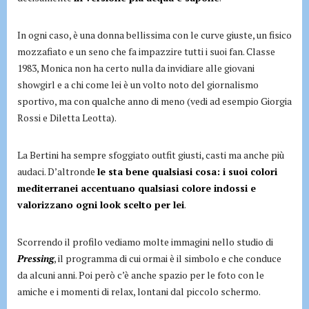
In ogni caso, è una donna bellissima con le curve giuste, un fisico
mozzafiato e un seno che fa impazzire tutti i suoi fan. Classe
1983, Monica non ha certo nulla da invidiare alle giovani
showgirl e a chi come lei è un volto noto del giornalismo
sportivo, ma con qualche anno di meno (vedi ad esempio Giorgia
Rossi e Diletta Leotta).
La Bertini ha sempre sfoggiato outfit giusti, casti ma anche più
audaci. D’altronde
le sta bene qualsiasi cosa: i suoi colori
mediterranei accentuano qualsiasi colore indossi e
valorizzano ogni look scelto per lei
.
Scorrendo il profilo vediamo molte immagini nello studio di
Pressing
, il programma di cui ormai è il simbolo e che conduce
da alcuni anni. Poi però c’è anche spazio per le foto con le
amiche e i momenti di relax, lontani dal piccolo schermo.