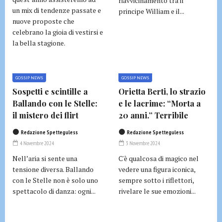
riavvicinamento tra il
un mix di tendenze passate e
principe William e il...
nuove proposte che
celebrano la gioia di vestirsi e
la bella stagione.
GOSSIP NEWS
GOSSIP NEWS
Sospetti e scintille a
Orietta Berti, lo strazio
Ballando con le Stelle:
e le lacrime: “Morta a
il mistero dei flirt
20 anni.” Terribile
Redazione Spetteguless
Redazione Spetteguless
4 Novembre 2024
3 Novembre 2024
Nell’aria si sente una
C'è qualcosa di magico nel
tensione diversa. Ballando
vedere una figura iconica,
con le Stelle non è solo uno
sempre sotto i riflettori,
spettacolo di danza: ogni...
rivelare le sue emozioni...