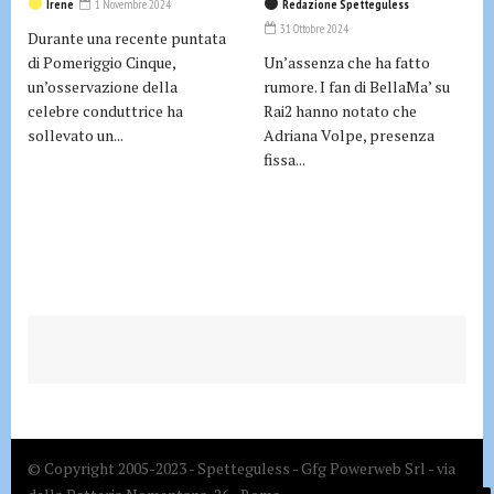
Irene
1 Novembre 2024
Redazione Spetteguless
31 Ottobre 2024
Durante una recente puntata
di Pomeriggio Cinque,
Un’assenza che ha fatto
un’osservazione della
rumore. I fan di BellaMa’ su
celebre conduttrice ha
Rai2 hanno notato che
sollevato un...
Adriana Volpe, presenza
fissa...
© Copyright 2005-2023 - Spetteguless - Gfg Powerweb Srl - via