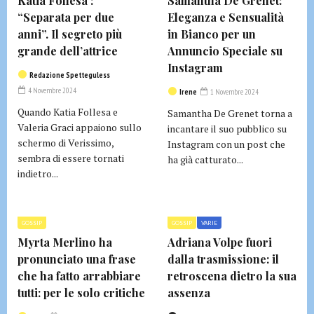
Katia Follesa :
Samantha De Grenet:
“Separata per due
Eleganza e Sensualità
anni”. Il segreto più
in Bianco per un
grande dell’attrice
Annuncio Speciale su
Instagram
Redazione Spetteguless
4 Novembre 2024
Irene
1 Novembre 2024
Quando Katia Follesa e
Samantha De Grenet torna a
Valeria Graci appaiono sullo
incantare il suo pubblico su
schermo di Verissimo,
Instagram con un post che
sembra di essere tornati
ha già catturato...
indietro...
GOSSIP
GOSSIP
VARIE
Myrta Merlino ha
Adriana Volpe fuori
pronunciato una frase
dalla trasmissione: il
che ha fatto arrabbiare
retroscena dietro la sua
tutti: per le solo critiche
assenza