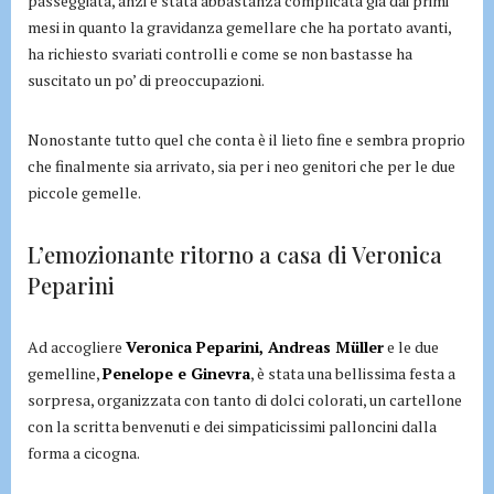
passeggiata, anzi è stata abbastanza complicata già dai primi
mesi in quanto la gravidanza gemellare che ha portato avanti,
ha richiesto svariati controlli e come se non bastasse ha
suscitato un po’ di preoccupazioni.
Nonostante tutto quel che conta è il lieto fine e sembra proprio
che finalmente sia arrivato, sia per i neo genitori che per le due
piccole gemelle.
L’emozionante ritorno a casa di Veronica
Peparini
Ad accogliere
Veronica Peparini, Andreas Müller
e le due
gemelline,
Penelope e Ginevra
, è stata una bellissima festa a
sorpresa, organizzata con tanto di dolci colorati, un cartellone
con la scritta benvenuti e dei simpaticissimi palloncini dalla
forma a cicogna.