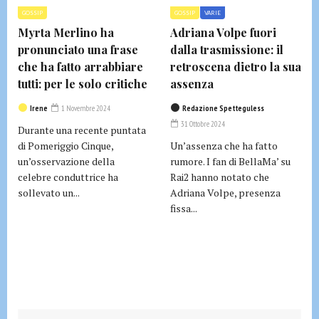
GOSSIP
GOSSIP
VARIE
Myrta Merlino ha
Adriana Volpe fuori
pronunciato una frase
dalla trasmissione: il
che ha fatto arrabbiare
retroscena dietro la sua
tutti: per le solo critiche
assenza
Irene
1 Novembre 2024
Redazione Spetteguless
31 Ottobre 2024
Durante una recente puntata
di Pomeriggio Cinque,
Un’assenza che ha fatto
un’osservazione della
rumore. I fan di BellaMa’ su
celebre conduttrice ha
Rai2 hanno notato che
sollevato un...
Adriana Volpe, presenza
fissa...