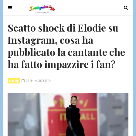
T
T
o
o
g
g
Scatto shock di Elodie su
g
g
Instagram, cosa ha
l
l
e
e
pubblicato la cantante che
n
n
a
a
ha fatto impazzire i fan?
v
v
i
i
g
g
Gossip
28 Marzo 2024 10:34
a
a
t
t
i
i
o
o
n
n