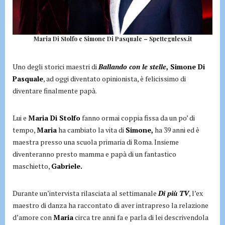
Maria Di Stolfo e Simone Di Pasquale – Spetteguless.it
Uno degli storici maestri di
Ballando con le stelle
, Simone Di
Pasquale
, ad oggi diventato opinionista, è felicissimo di
diventare finalmente papà.
Lui e
Maria Di Stolfo
fanno ormai coppia fissa da un po’ di
tempo,
Maria
ha cambiato la vita di
Simone,
ha 39 anni ed è
maestra presso una scuola primaria di Roma. Insieme
diventeranno presto mamma e papà di un fantastico
maschietto,
Gabriele.
Durante un’intervista rilasciata al settimanale
Di più TV
, l’ex
maestro di danza ha raccontato di aver intrapreso la relazione
d’amore con
Maria
circa tre anni fa e parla di lei descrivendola