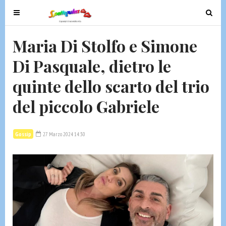
T
T
o
o
g
g
Maria Di Stolfo e Simone
g
g
Di Pasquale, dietro le
l
l
e
e
quinte dello scarto del trio
n
n
a
a
del piccolo Gabriele
v
v
i
i
g
g
Gossip
27 Marzo 2024 14:30
a
a
t
t
i
i
o
o
n
n