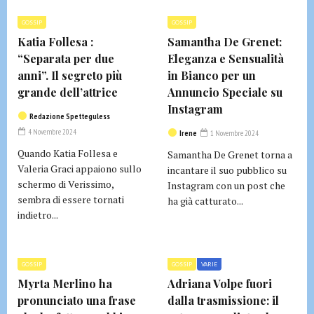
GOSSIP
GOSSIP
Katia Follesa :
Samantha De Grenet:
“Separata per due
Eleganza e Sensualità
anni”. Il segreto più
in Bianco per un
grande dell’attrice
Annuncio Speciale su
Instagram
Redazione Spetteguless
4 Novembre 2024
Irene
1 Novembre 2024
Quando Katia Follesa e
Samantha De Grenet torna a
Valeria Graci appaiono sullo
incantare il suo pubblico su
schermo di Verissimo,
Instagram con un post che
sembra di essere tornati
ha già catturato...
indietro...
GOSSIP
GOSSIP
VARIE
Myrta Merlino ha
Adriana Volpe fuori
pronunciato una frase
dalla trasmissione: il