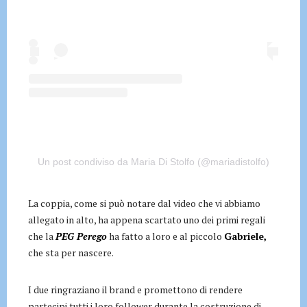
Un post condiviso da Maria Di Stolfo (@mariadistolfo)
La coppia, come si può notare dal video che vi abbiamo
allegato in alto, ha appena scartato uno dei primi regali
che la
PEG Perego
ha fatto a loro e al piccolo
Gabriele,
che sta per nascere.
I due ringraziano il brand e promettono di rendere
partecipi tutti i loro follower durante la costruzione di