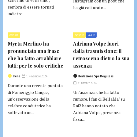
schermo di Verissimo,
Instagram con un post che
sembra di essere tornati
ha già catturato...
indietro...
GOSSIP
GOSSIP
VARIE
Myrta Merlino ha
Adriana Volpe fuori
pronunciato una frase
dalla trasmissione: il
che ha fatto arrabbiare
retroscena dietro la sua
tutti: per le solo critiche
assenza
Irene
1 Novembre 2024
Redazione Spetteguless
31 Ottobre 2024
Durante una recente puntata
di Pomeriggio Cinque,
Un’assenza che ha fatto
un’osservazione della
rumore. I fan di BellaMa’ su
celebre conduttrice ha
Rai2 hanno notato che
sollevato un...
Adriana Volpe, presenza
fissa...