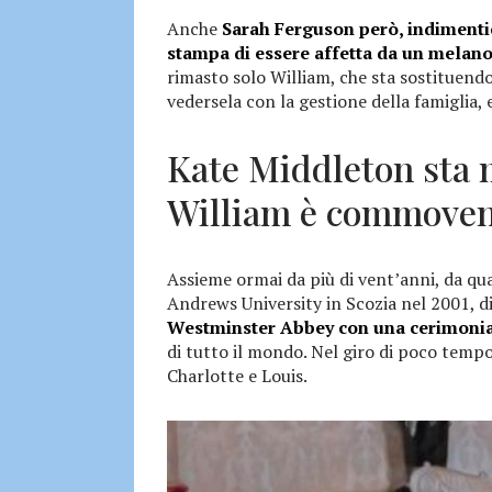
Anche
Sarah Ferguson però, indimentic
stampa di essere affetta da un mela
rimasto solo William, che sta sostituend
vedersela con la gestione della famiglia,
Kate Middleton sta 
William è commove
Assieme ormai da più di vent’anni, da qua
Andrews University in Scozia nel 2001, di
Westminster Abbey con una cerimonia
di tutto il mondo. Nel giro di poco tempo
Charlotte e Louis.