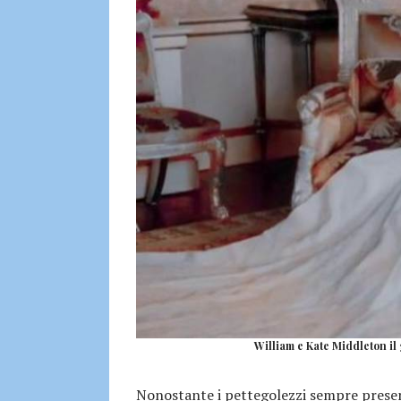
William e Kate Middleton il 
Nonostante i pettegolezzi sempre presenti