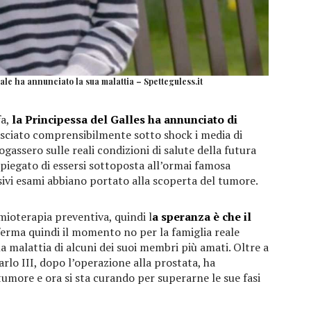
ale ha annunciato la sua malattia – Spetteguless.it
fa,
la Principessa del Galles ha annunciato di
asciato comprensibilmente sotto shock i media di
gassero sulle reali condizioni di salute della futura
piegato di essersi sottoposta all’ormai famosa
ivi esami abbiano portato alla scoperta del tumore.
emioterapia preventiva, quindi l
a speranza è che il
nferma quindi il momento no per la famiglia reale
la malattia di alcuni dei suoi membri più amati. Oltre a
rlo III, dopo l’operazione alla prostata, ha
tumore e ora si sta curando per superarne le sue fasi