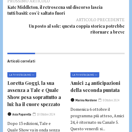
PROSSIMO ARTICOLO
Kate Middleton, il retroscena sul discorso lascia
tutti basiti: cos’è saltato fuori
ARTICOLO PRECEDENTE
Un posto al sole: questa coppia storica potrebbe
ritornare a breve
Articoli correlati
LA TV VISTA DA ME >>
LA TV VISTA DA ME >>
Loretta Goggi, la sua
Amici 24 anticipazioni
assenza a Tale e Quale
della seconda puntata
Show pesa soprattutto a
Marina Nardone
8 Ottobre 2024
lui: ha il cuore spezzato
Domenica 6 ottobre il
Asia Paparella
10 Ottobre 2024
programma più atteso, Amici
24, è ritornato su Canale 5.
Dopo 13 edizioni, Tale e
Questo venerdì si...
Quale Show va in onda senza