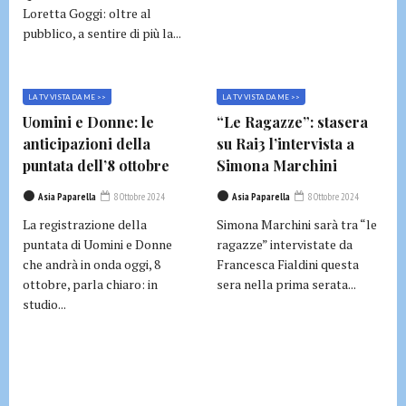
Loretta Goggi: oltre al
pubblico, a sentire di più la...
LA TV VISTA DA ME >>
LA TV VISTA DA ME >>
Uomini e Donne: le
“Le Ragazze”: stasera
anticipazioni della
su Rai3 l’intervista a
puntata dell’8 ottobre
Simona Marchini
Asia Paparella
8 Ottobre 2024
Asia Paparella
8 Ottobre 2024
La registrazione della
Simona Marchini sarà tra “le
puntata di Uomini e Donne
ragazze” intervistate da
che andrà in onda oggi, 8
Francesca Fialdini questa
ottobre, parla chiaro: in
sera nella prima serata...
studio...