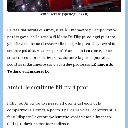
Amici serale (spetteguless.it)
La fase del serale di
Amici
, si sa, è il momento più importante
per i ragazzi della scuola di Maria De Filippi: ad ogni puntata,
gli allievi rischiano di essere eliminati, e la posta in gioco si fa
sempre più alta. A salire, perciò, è anche la
tensione
, e non
solo tra i concorrenti: ieri sera, durante la prima puntata, a
scontrarsi duramente sono stati due professori,
Raimondo
Todaro
ed
Emanuel Lo
.
Amici, le continue liti tra i prof
I litigi, ad Amici, sono spesso all’ordine del giorno: la
competizione è tanta, e porta il più delle volte i concorrenti a
farsi “dispetti” e creare
polemiche
, ovviamente alimentate
dalla produzione per fare audience.