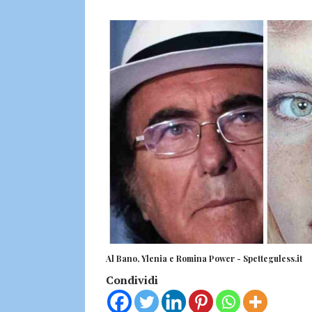
Al Bano, Ylenia e Romina Power - Spetteguless.it
Condividi