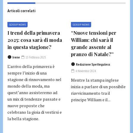
Articoli correlati
GOSSIP NEWS
GOSSIP NEWS
I trend della primavera
“Nuove tensioni per
2025: cosa sarà di moda
William: chi sarà il
in questa stagione?
grande assente al
pranzo di Natale?”
Irene
13 Febbraio 2025
Redazione Spetteguless
L’arrivo della primavera è
4 Novembre 2024
sempre l’inizio di una
stagione di rinnovamento nel
Mentre la stampa inglese
mondo della moda, ma
inizia a parlare di un possibile
quest’anno assisteremo ad
riavvicinamento tra il
un mix di tendenze passate e
principe William e il...
nuove proposte che
celebrano la gioia di vestirsi e
la bella stagione.