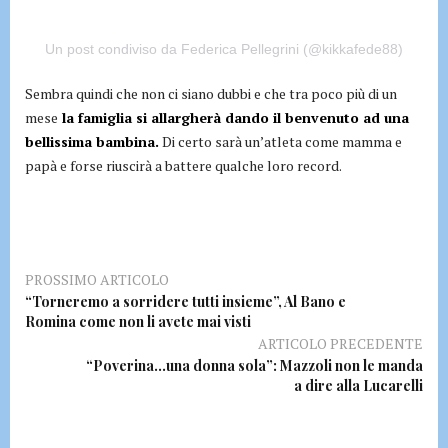
Un post condiviso da Federica Pellegrini (@kikkafede88)
Sembra quindi che non ci siano dubbi e che tra poco più di un
mese
la famiglia si allargherà dando il benvenuto ad una
bellissima bambina.
Di certo sarà un’atleta come mamma e
papà e forse riuscirà a battere qualche loro record.
PROSSIMO ARTICOLO
“Torneremo a sorridere tutti insieme”, Al Bano e
Romina come non li avete mai visti
ARTICOLO PRECEDENTE
“Poverina…una donna sola”: Mazzoli non le manda
a dire alla Lucarelli