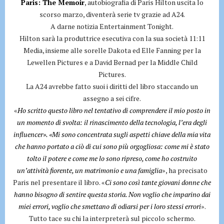
Paris: The Memoir
, autobiografia di Paris Hilton uscita lo
scorso marzo, diventerà serie tv grazie ad A24.
A darne notizia Entertainment Tonight.
Hilton sarà la produttrice esecutiva con la sua società 11:11
Media, insieme alle sorelle Dakota ed Elle Fanning per la
Lewellen Pictures e a David Bernad per la Middle Child
Pictures.
La A24 avrebbe fatto suoi i diritti del libro staccando un
assegno a sei cifre.
«
Ho scritto questo libro nel tentativo di comprendere il mio posto in
un momento di svolta: il rinascimento della tecnologia, l’era degli
influencer». «Mi sono concentrata sugli aspetti chiave della mia vita
che hanno portato a ciò di cui sono più orgogliosa: come mi è stato
tolto il potere e come me lo sono ripreso, come ho costruito
un’attività fiorente, un matrimonio e una famiglia
», ha precisato
Paris nel presentare il libro. «
Ci sono così tante giovani donne che
hanno bisogno di sentire questa storia. Non voglio che imparino dai
miei errori, voglio che smettano di odiarsi per i loro stessi errori
».
Tutto tace su chi la interpreterà sul piccolo schermo.