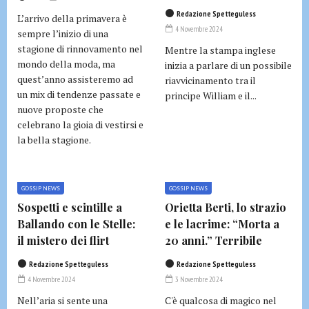
Redazione Spetteguless
L’arrivo della primavera è
4 Novembre 2024
sempre l’inizio di una
stagione di rinnovamento nel
Mentre la stampa inglese
mondo della moda, ma
inizia a parlare di un possibile
quest’anno assisteremo ad
riavvicinamento tra il
un mix di tendenze passate e
principe William e il...
nuove proposte che
celebrano la gioia di vestirsi e
la bella stagione.
GOSSIP NEWS
GOSSIP NEWS
Sospetti e scintille a
Orietta Berti, lo strazio
Ballando con le Stelle:
e le lacrime: “Morta a
il mistero dei flirt
20 anni.” Terribile
Redazione Spetteguless
Redazione Spetteguless
4 Novembre 2024
3 Novembre 2024
Nell’aria si sente una
C'è qualcosa di magico nel