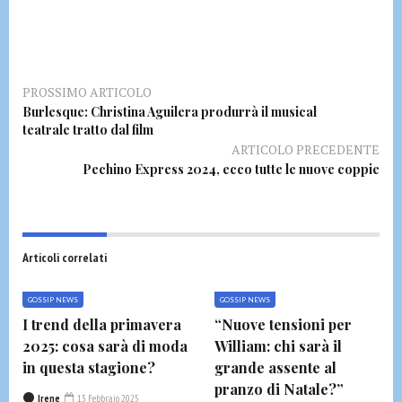
PROSSIMO ARTICOLO
Burlesque: Christina Aguilera produrrà il musical
teatrale tratto dal film
ARTICOLO PRECEDENTE
Pechino Express 2024, ecco tutte le nuove coppie
Articoli correlati
GOSSIP NEWS
GOSSIP NEWS
I trend della primavera
“Nuove tensioni per
2025: cosa sarà di moda
William: chi sarà il
in questa stagione?
grande assente al
pranzo di Natale?”
Irene
13 Febbraio 2025