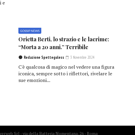
i e
GOSSIP NEWS
e
Orietta Berti, lo strazio e le lacrime:
“Morta a 20 anni.” Terribile
Redazione Spetteguless
3 Novembre 2024
C'è qualcosa di magico nel vedere una figura
iconica, sempre sotto i riflettori, rivelare le
sue emozioni...
erweb Srl - via della Batteria Nomentana, 26 - Roma