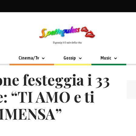
Cinema/Tv
Gossip
Music
e festeggia i 33
e: “TI AMO e ti
IMMENSA”