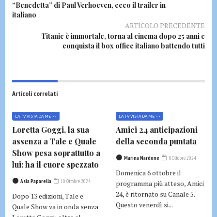
“Benedetta” di Paul Verhoeven, ecco il trailer in
italiano
ARTICOLO PRECEDENTE
Titanic è immortale, torna al cinema dopo 25 anni e
conquista il box office italiano battendo tutti
Articoli correlati
LA TV VISTA DA ME >>
LA TV VISTA DA ME >>
Loretta Goggi, la sua
Amici 24 anticipazioni
assenza a Tale e Quale
della seconda puntata
Show pesa soprattutto a
Marina Nardone
8 Ottobre 2024
lui: ha il cuore spezzato
Domenica 6 ottobre il
Asia Paparella
10 Ottobre 2024
programma più atteso, Amici
24, è ritornato su Canale 5.
Dopo 13 edizioni, Tale e
Questo venerdì si...
Quale Show va in onda senza