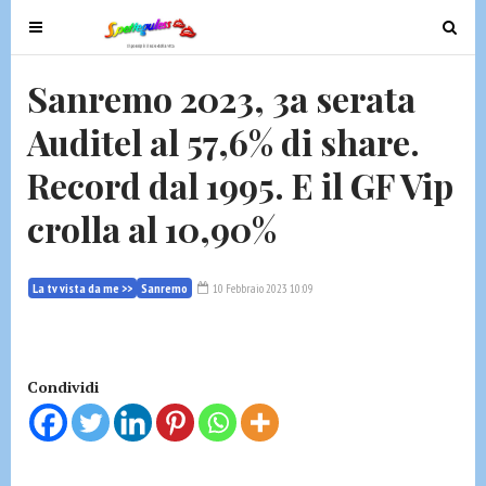
T
T
o
o
g
g
Sanremo 2023, 3a serata
g
g
Auditel al 57,6% di share.
l
l
e
e
Record dal 1995. E il GF Vip
n
n
a
a
crolla al 10,90%
v
v
i
i
g
g
La tv vista da me >>
Sanremo
10 Febbraio 2023 10:09
a
a
t
t
i
i
Condividi
o
o
n
n