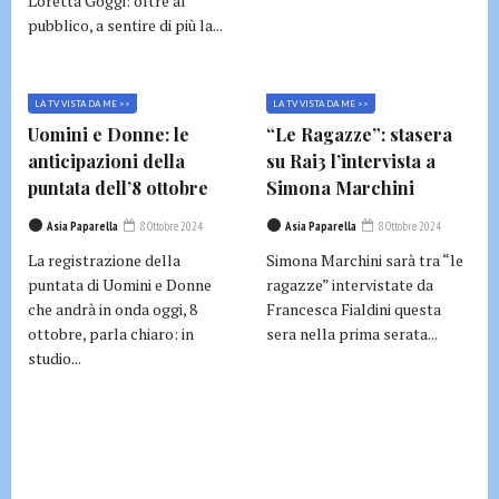
Loretta Goggi: oltre al
pubblico, a sentire di più la...
LA TV VISTA DA ME >>
LA TV VISTA DA ME >>
Uomini e Donne: le
“Le Ragazze”: stasera
anticipazioni della
su Rai3 l’intervista a
puntata dell’8 ottobre
Simona Marchini
Asia Paparella
8 Ottobre 2024
Asia Paparella
8 Ottobre 2024
La registrazione della
Simona Marchini sarà tra “le
puntata di Uomini e Donne
ragazze” intervistate da
che andrà in onda oggi, 8
Francesca Fialdini questa
ottobre, parla chiaro: in
sera nella prima serata...
studio...