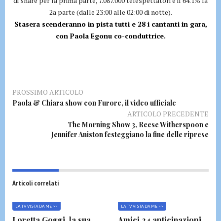
di share per la prima parte, 7.087.000 telespettatori e il 64.1% la
2a parte (dalle 23:00 alle 02:00 di notte).
Stasera scenderanno in pista tutti e 28 i cantanti in gara,
con Paola Egonu co-conduttrice.
PROSSIMO ARTICOLO
Paola & Chiara show con Furore, il video ufficiale
ARTICOLO PRECEDENTE
The Morning Show 3, Reese Witherspoon e
Jennifer Aniston festeggiano la fine delle riprese
Articoli correlati
LA TV VISTA DA ME >>
LA TV VISTA DA ME >>
Loretta Goggi, la sua
Amici 24 anticipazioni