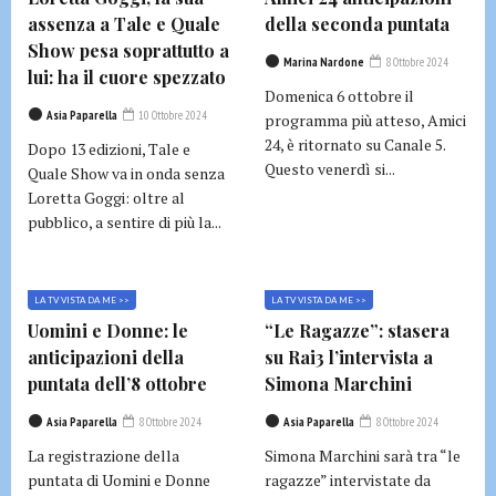
assenza a Tale e Quale
della seconda puntata
Show pesa soprattutto a
Marina Nardone
8 Ottobre 2024
lui: ha il cuore spezzato
Domenica 6 ottobre il
Asia Paparella
10 Ottobre 2024
programma più atteso, Amici
24, è ritornato su Canale 5.
Dopo 13 edizioni, Tale e
Questo venerdì si...
Quale Show va in onda senza
Loretta Goggi: oltre al
pubblico, a sentire di più la...
LA TV VISTA DA ME >>
LA TV VISTA DA ME >>
Uomini e Donne: le
“Le Ragazze”: stasera
anticipazioni della
su Rai3 l’intervista a
puntata dell’8 ottobre
Simona Marchini
Asia Paparella
8 Ottobre 2024
Asia Paparella
8 Ottobre 2024
La registrazione della
Simona Marchini sarà tra “le
puntata di Uomini e Donne
ragazze” intervistate da