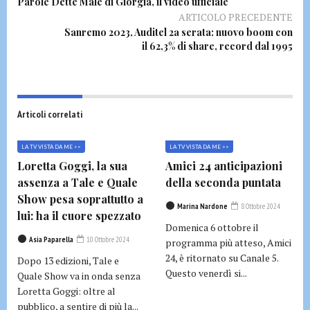
Parole Dette Male di Giorgia, il video ufficiale
ARTICOLO PRECEDENTE
Sanremo 2023, Auditel 2a serata: nuovo boom con
il 62,3% di share, record dal 1995
Articoli correlati
LA TV VISTA DA ME >>
LA TV VISTA DA ME >>
Loretta Goggi, la sua
Amici 24 anticipazioni
assenza a Tale e Quale
della seconda puntata
Show pesa soprattutto a
Marina Nardone
8 Ottobre 2024
lui: ha il cuore spezzato
Domenica 6 ottobre il
Asia Paparella
10 Ottobre 2024
programma più atteso, Amici
24, è ritornato su Canale 5.
Dopo 13 edizioni, Tale e
Questo venerdì si...
Quale Show va in onda senza
Loretta Goggi: oltre al
pubblico, a sentire di più la...