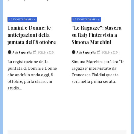
LA TV VISTA DA ME >>
LA TV VISTA DA ME >>
Uomini e Donne: le
“Le Ragazze”: stasera
anticipazioni della
su Rai3 l’intervista a
puntata dell’8 ottobre
Simona Marchini
Asia Paparella
8 Ottobre 2024
Asia Paparella
8 Ottobre 2024
La registrazione della
Simona Marchini sarà tra “le
puntata di Uomini e Donne
ragazze” intervistate da
che andrà in onda oggi, 8
Francesca Fialdini questa
ottobre, parla chiaro: in
sera nella prima serata...
studio...