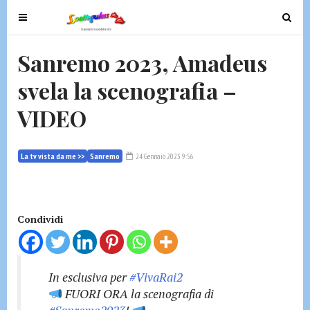
T
T
o
o
g
g
Sanremo 2023, Amadeus
g
g
svela la scenografia –
l
l
e
e
VIDEO
n
n
a
a
v
v
La tv vista da me >>
Sanremo
24 Gennaio 2023 9:56
i
i
g
g
a
a
t
t
Condividi
i
i
o
o
n
n
In esclusiva per
#VivaRai2
FUORI ORA la scenografia di