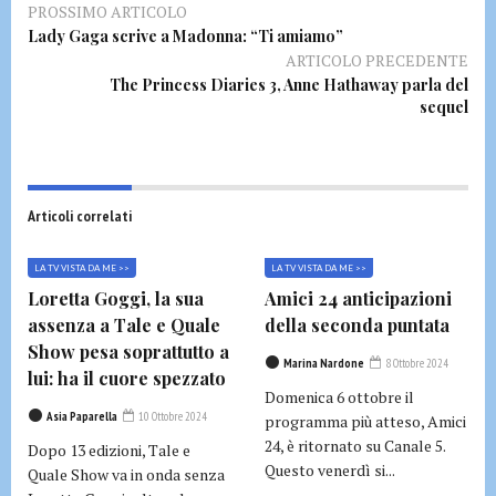
PROSSIMO ARTICOLO
Lady Gaga scrive a Madonna: “Ti amiamo”
ARTICOLO PRECEDENTE
The Princess Diaries 3, Anne Hathaway parla del
sequel
Articoli correlati
LA TV VISTA DA ME >>
LA TV VISTA DA ME >>
Loretta Goggi, la sua
Amici 24 anticipazioni
assenza a Tale e Quale
della seconda puntata
Show pesa soprattutto a
Marina Nardone
8 Ottobre 2024
lui: ha il cuore spezzato
Domenica 6 ottobre il
Asia Paparella
10 Ottobre 2024
programma più atteso, Amici
24, è ritornato su Canale 5.
Dopo 13 edizioni, Tale e
Questo venerdì si...
Quale Show va in onda senza