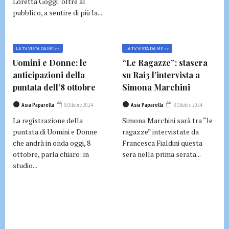
Loretta Goggi: oltre al
pubblico, a sentire di più la...
LA TV VISTA DA ME >>
LA TV VISTA DA ME >>
Uomini e Donne: le
“Le Ragazze”: stasera
anticipazioni della
su Rai3 l’intervista a
puntata dell’8 ottobre
Simona Marchini
Asia Paparella
8 Ottobre 2024
Asia Paparella
8 Ottobre 2024
La registrazione della
Simona Marchini sarà tra “le
puntata di Uomini e Donne
ragazze” intervistate da
che andrà in onda oggi, 8
Francesca Fialdini questa
ottobre, parla chiaro: in
sera nella prima serata...
studio...