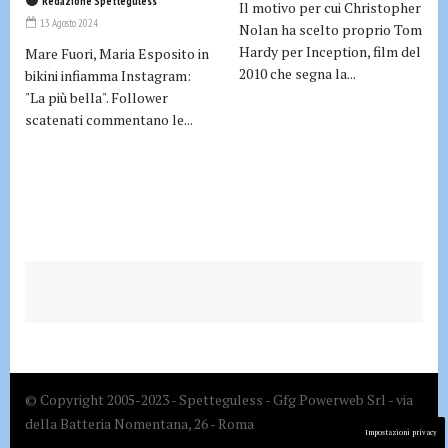
Redazione Spetteguless
Il motivo per cui Christopher
13 Agosto 2024
Nolan ha scelto proprio Tom
Hardy per Inception, film del
Mare Fuori, Maria Esposito in
2010 che segna la...
bikini infiamma Instagram:
"La più bella". Follower
scatenati commentano le...
© Copyright 2005-2023 - Spetteguless - Gfg Powerweb Srl - via
della Batteria Nomentana, 26 - Roma
Impostazioni privacy