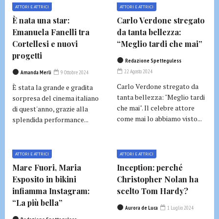
ATTORI E ATTRICI
ATTORI E ATTRICI
È nata una star:
Carlo Verdone stregato
Emanuela Fanelli tra
da tanta bellezza:
Cortellesi e nuovi
“Meglio tardi che mai”
progetti
Redazione Spetteguless
22 Agosto 2024
Amanda Merli
9 Ottobre 2024
Carlo Verdone stregato da
È stata la grande e gradita
tanta bellezza: "Meglio tardi
sorpresa del cinema italiano
che mai". Il celebre attore
di quest'anno, grazie alla
come mai lo abbiamo visto...
splendida performance...
ATTORI E ATTRICI
ATTORI E ATTRICI
Mare Fuori, Maria
Inception: perché
Esposito in bikini
Christopher Nolan ha
infiamma Instagram:
scelto Tom Hardy?
“La più bella”
Aurora de Luca
1 Luglio 2024