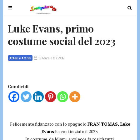
T
T
o
o
g
g
Luke Evans, primo
g
g
costume social del 2023
l
l
e
e
n
n
Attori e Attrici
12 Gennaio 2023 9:47
a
a
v
v
i
i
g
g
Condividi
a
a
t
t
i
i
o
o
n
n
Felicemente fidanzato con lo spagnolo
FRAN TOMAS, Luke
Evans
ha così iniziato il 2023.
In costume, da Miami, a volecce fa rosicà tutti.