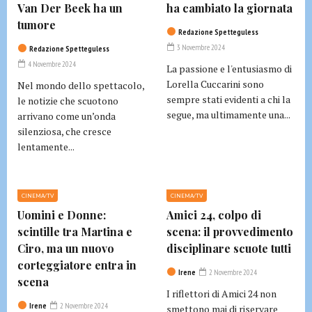
Van Der Beek ha un
ha cambiato la giornata
tumore
Redazione Spetteguless
3 Novembre 2024
Redazione Spetteguless
4 Novembre 2024
La passione e l'entusiasmo di
Lorella Cuccarini sono
Nel mondo dello spettacolo,
sempre stati evidenti a chi la
le notizie che scuotono
segue, ma ultimamente una...
arrivano come un’onda
silenziosa, che cresce
lentamente...
CINEMA/TV
CINEMA/TV
Uomini e Donne:
Amici 24, colpo di
scintille tra Martina e
scena: il provvedimento
Ciro, ma un nuovo
disciplinare scuote tutti
corteggiatore entra in
Irene
2 Novembre 2024
scena
I riflettori di Amici 24 non
Irene
2 Novembre 2024
smettono mai di riservare