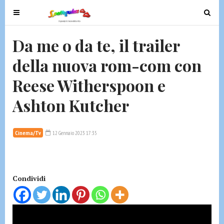
T
T
o
o
g
g
Da me o da te, il trailer
g
g
della nuova rom-com con
l
l
e
e
Reese Witherspoon e
n
n
a
a
Ashton Kutcher
v
v
i
i
g
g
Cinema/Tv
12 Gennaio 2023 17:35
a
a
t
t
i
i
Condividi
o
o
n
n