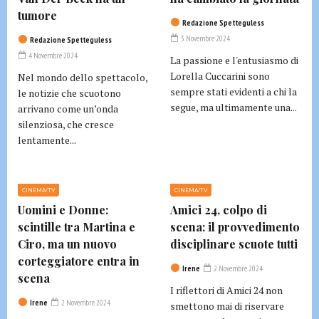
tumore
Redazione Spetteguless
3 Novembre 2024
Redazione Spetteguless
4 Novembre 2024
La passione e l'entusiasmo di
Lorella Cuccarini sono
Nel mondo dello spettacolo,
sempre stati evidenti a chi la
le notizie che scuotono
segue, ma ultimamente una...
arrivano come un’onda
silenziosa, che cresce
lentamente...
CINEMA/TV
CINEMA/TV
Uomini e Donne:
Amici 24, colpo di
scintille tra Martina e
scena: il provvedimento
Ciro, ma un nuovo
disciplinare scuote tutti
corteggiatore entra in
Irene
2 Novembre 2024
scena
I riflettori di Amici 24 non
Irene
2 Novembre 2024
smettono mai di riservare