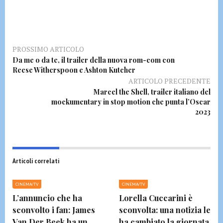
PROSSIMO ARTICOLO
Da me o da te, il trailer della nuova rom-com con
Reese Witherspoon e Ashton Kutcher
ARTICOLO PRECEDENTE
Marcel the Shell, trailer italiano del
mockumentary in stop motion che punta l’Oscar
2023
Articoli correlati
CINEMA/TV
CINEMA/TV
L’annuncio che ha
Lorella Cuccarini è
sconvolto i fan: James
sconvolta: una notizia le
Van Der Beek ha un
ha cambiato la giornata