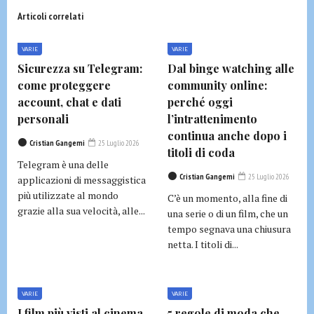
Articoli correlati
VARIE
VARIE
Sicurezza su Telegram:
Dal binge watching alle
come proteggere
community online:
account, chat e dati
perché oggi
personali
l’intrattenimento
continua anche dopo i
Cristian Gangemi
25 Luglio 2026
titoli di coda
Telegram è una delle
Cristian Gangemi
25 Luglio 2026
applicazioni di messaggistica
più utilizzate al mondo
C’è un momento, alla fine di
grazie alla sua velocità, alle...
una serie o di un film, che un
tempo segnava una chiusura
netta. I titoli di...
VARIE
VARIE
I film più visti al cinema
5 regole di moda che