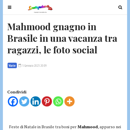
T
T
o
o
g
g
Mahmood gnagno in
g
g
Brasile in una vacanza tra
l
l
e
e
ragazzi, le foto social
n
n
a
a
v
v
Varie
5 Gennaio 2023 20:09
i
i
g
g
a
a
t
t
Condividi
i
i
o
o
n
n
Feste di Natale in Brasile tra boni per
Mahmood
, apparso nei