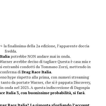
y+ la finalissima della 2a edizione, l’apparente doccia
fredda.
Italia
potrebbe NON andare mai in onda.
arner avrebbe deciso di tagliare Questa è casa mia e
mmi entrambi condotti da Tommaso Zorzi, mettendo in
riconferma di
Drag Race Italia
.
meno hype rispetto alla prima, con numeri streaming
 tanto da portate Warner, che si è pappata Discovery,
o in onda nel 2023. A questa indiscrezione di Dagospia
ce Italia 3, con buonissime probabilità, si farà
.
g Race Italia? La risposta sfogliando l’account