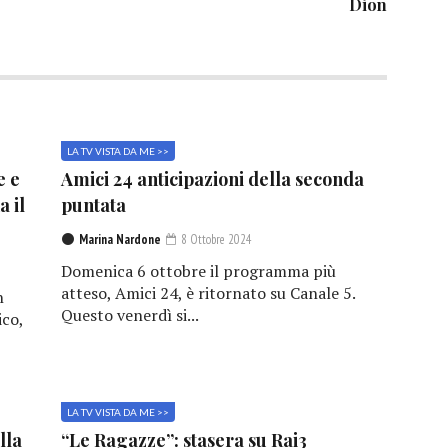
Dion
LA TV VISTA DA ME >>
e e
Amici 24 anticipazioni della seconda
a il
puntata
Marina Nardone
8 Ottobre 2024
Domenica 6 ottobre il programma più
atteso, Amici 24, è ritornato su Canale 5.
n
Questo venerdì si...
ico,
LA TV VISTA DA ME >>
lla
“Le Ragazze”: stasera su Rai3