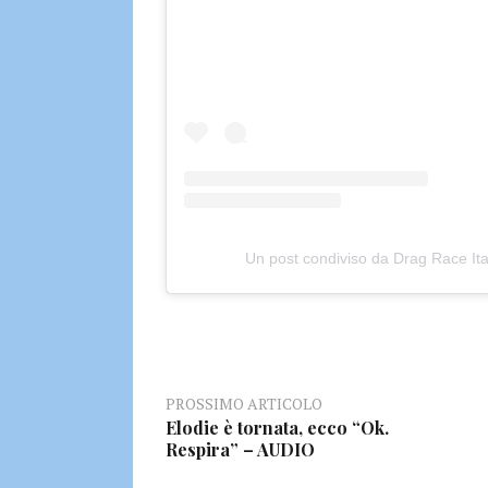
Un post condiviso da Drag Race Itali
PROSSIMO ARTICOLO
Elodie è tornata, ecco “Ok.
Respira” – AUDIO