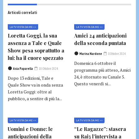
Articoli correlati
LA TV VISTA DA ME >>
LA TV VISTA DA ME >>
Loretta Goggi, la sua
Amici 24 anticipazioni
assenza a Tale e Quale
della seconda puntata
Show pesa soprattutto a
Marina Nardone
8 Ottobre 2024
lui: ha il cuore spezzato
Domenica 6 ottobre il
Asia Paparella
10 Ottobre 2024
programma più atteso, Amici
24, è ritornato su Canale 5.
Dopo 13 edizioni, Tale e
Questo venerdì si...
Quale Show va in onda senza
Loretta Goggi: oltre al
pubblico, a sentire di più la...
LA TV VISTA DA ME >>
LA TV VISTA DA ME >>
Uomini e Donne: le
“Le Ragazze”: stasera
anticipazioni della
su Rai3 l’intervista a