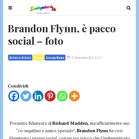
T
T
o
o
g
g
Brandon Flynn, è pacco
g
g
social – foto
l
l
e
e
n
n
Attori e Attrici
Gossip
Gossip News
25 Novembre 2022 12:15
a
a
v
v
i
i
g
g
Condividi
a
a
t
t
i
i
o
o
n
n
Presunto fidanzato di
Richard Madden
, ma ufficialmente suo
“co-inquilino e amico speciale”,
Brandon Flynn
ha così
illuminato i propri social, con un sor pacco che l’indimenticato