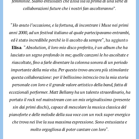
femminile. Siamo entusiasti che Elisa sia la prima di una serie di
collaborazioni future che i nostri fan ascolteranno
”.
“
Ho avuto l’occasione, e la fortuna, di incontrare i Muse nei primi
anni 2000, ad un festival italiano al quale partecipavamo entrambi,
ed è stato incredibile perchè io li ascolto da sempre
“, ha aggiunto
Elisa
. “
Absolution, il loro mio disco preferito, è un album che ha
lasciato un segno profondo in me; quelle canzoni le ho ascoltate e
riascoltate, fino a farle diventare la colonna sonora di un periodo
importante della mia vita. Per questo trovo ancora più stimolante
questa collaborazione: per il bellissimo intreccio tra la mia storia
personale con loro e il grande valore artistico della band, fatta di
eccezionali performer. Matt Bellamy ha un talento straordinario, ha
portato il rock nel mainstream con un mix originalissimo (presente
sin dai primi dischi), capace di mescolare la musica classica del
pianoforte e delle melodie della sua voce con un rock super energico
che trova nei live la sua massima espressione. Sono entusiasta e
molto orgogliosa di poter cantare con loro
“.