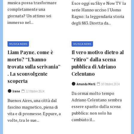
musica possa trasformare
Esce oggi su Sky e Now TV la
completamente una
serie Hanno ucciso l'Uomo
giornata? Un attimo sei
Ragno: la leggendaria storia
immerso nel...
degli 883. Diretta da...
MUSICA NEWS
MUSICA NEWS
Liam Payne, come è
Il vero motivo dietro al
morto? “L’hanno
“ritiro” dalla scena
trovata sulla scrivania”
pubblica di Adriano
. La sconvolgente
Celentano
scoperta
Amanda Merli
10 Ottobre 2024
Irene
22 Ottobre 2024
Da ormai molto tempo
Adriano Celentano sembra
Buenos Aires, una città dal
essere sparito dalla scena
fascino magnetico, piena di
pubblica: non solo ha
vita e di promesse. Eppure, a
cambiato il...
volte, tra le sue...