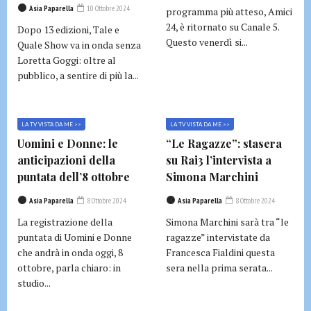
Asia Paparella
10 Ottobre 2024
programma più atteso, Amici
24, è ritornato su Canale 5.
Dopo 13 edizioni, Tale e
Questo venerdì si...
Quale Show va in onda senza
Loretta Goggi: oltre al
pubblico, a sentire di più la...
LA TV VISTA DA ME >>
LA TV VISTA DA ME >>
Uomini e Donne: le
“Le Ragazze”: stasera
anticipazioni della
su Rai3 l’intervista a
puntata dell’8 ottobre
Simona Marchini
Asia Paparella
8 Ottobre 2024
Asia Paparella
8 Ottobre 2024
La registrazione della
Simona Marchini sarà tra “le
puntata di Uomini e Donne
ragazze” intervistate da
che andrà in onda oggi, 8
Francesca Fialdini questa
ottobre, parla chiaro: in
sera nella prima serata...
studio...