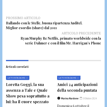
PROSSIMO ARTICOLO
Ballando con le Stelle, buona ripartenza Auditel.
Miglior esordio (share) dal 2011
ARTICOLO PRECEDENTE
Ryan Murphy Re Netflix, primato worldwide con la
serie Dahmer e con il film Mr. Harrigan’s Phone
Articoli correlati
LA TV VISTA DA ME >>
LA TV VISTA DA ME >>
Loretta Goggi, la sua
Amici 24 anticipazioni
assenza a Tale e Quale
della seconda puntata
Show pesa soprattutto a
Marina Nardone
8 Ottobre 2024
lui: ha il cuore spezzato
Domenica 6 ottobre il