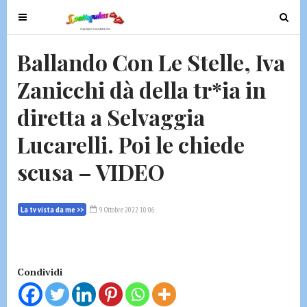
T
T
o
o
g
g
Ballando Con Le Stelle, Iva
g
g
Zanicchi dà della tr*ia in
l
l
e
e
diretta a Selvaggia
n
n
a
a
Lucarelli. Poi le chiede
v
v
scusa – VIDEO
i
i
g
g
a
a
La tv vista da me >>
9 Ottobre 2022 10:06
t
t
i
i
o
o
n
n
Condividi