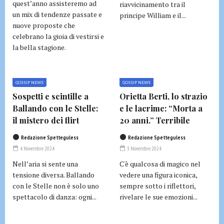
quest’anno assisteremo ad
riavvicinamento tra il
un mix di tendenze passate e
principe William e il...
nuove proposte che
celebrano la gioia di vestirsi e
la bella stagione.
GOSSIP NEWS
GOSSIP NEWS
Sospetti e scintille a
Orietta Berti, lo strazio
Ballando con le Stelle:
e le lacrime: “Morta a
il mistero dei flirt
20 anni.” Terribile
Redazione Spetteguless
Redazione Spetteguless
4 Novembre 2024
3 Novembre 2024
Nell’aria si sente una
C'è qualcosa di magico nel
tensione diversa. Ballando
vedere una figura iconica,
con le Stelle non è solo uno
sempre sotto i riflettori,
spettacolo di danza: ogni...
rivelare le sue emozioni...