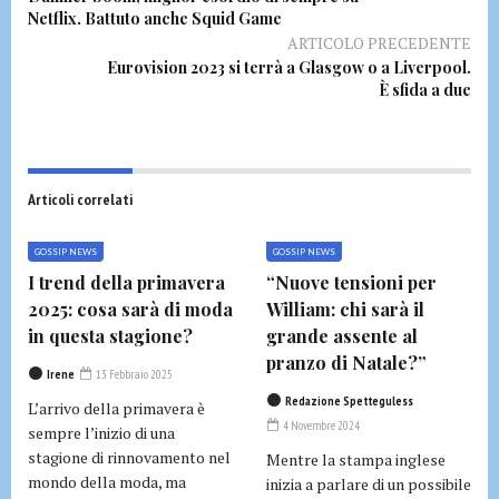
Netflix. Battuto anche Squid Game
ARTICOLO PRECEDENTE
Eurovision 2023 si terrà a Glasgow o a Liverpool.
È sfida a due
Articoli correlati
GOSSIP NEWS
GOSSIP NEWS
I trend della primavera
“Nuove tensioni per
2025: cosa sarà di moda
William: chi sarà il
in questa stagione?
grande assente al
pranzo di Natale?”
Irene
13 Febbraio 2025
Redazione Spetteguless
L’arrivo della primavera è
4 Novembre 2024
sempre l’inizio di una
stagione di rinnovamento nel
Mentre la stampa inglese
mondo della moda, ma
inizia a parlare di un possibile