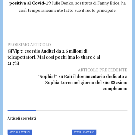
positiva al Covid-19
. Julie Benko, sostituta di Fanny Brice, ha
così temporaneamente fatto suo il ruolo principale.
PROSSIMO ARTICOLO
Gf Vip 7, esordio Auditel da 2.6 milioni di
telespettatori. Mai così pochi (ma lo share è al
21.7%)
ARTICOLO PRECEDENTE
“Sophia!”, su Rai1 il documentario dedicato a
Sophia Loren nel giorno del suo 88esimo
compleanno
Articoli correlati
ATTORI E ATTRICI
ATTORI E ATTRICI