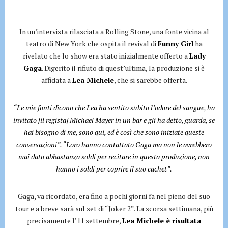
In un’intervista rilasciata a Rolling Stone, una fonte vicina al
teatro di New York che ospita il revival di
Funny Girl
ha
rivelato che lo show era stato inizialmente offerto a
Lady
Gaga
. Digerito il rifiuto di quest’ultima, la produzione si è
affidata a
Lea Michele
, che si sarebbe offerta.
“Le mie fonti dicono che Lea ha sentito subito l’odore del sangue, ha
invitato [il regista] Michael Mayer in un bar e gli ha detto, guarda, se
hai bisogno di me, sono qui, ed è così che sono iniziate queste
conversazioni”. “Loro hanno contattato Gaga ma non le avrebbero
mai dato abbastanza soldi per recitare in questa produzione, non
hanno i soldi per coprire il suo cachet”.
Gaga, va ricordato, era fino a pochi giorni fa nel pieno del suo
tour e a breve sarà sul set di “Joker 2”. La scorsa settimana, più
precisamente l’11 settembre,
Lea Michele è risultata