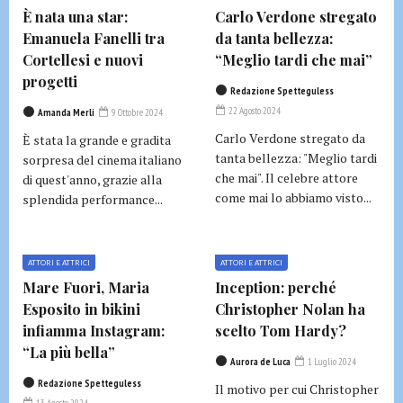
È nata una star:
Carlo Verdone stregato
Emanuela Fanelli tra
da tanta bellezza:
Cortellesi e nuovi
“Meglio tardi che mai”
progetti
Redazione Spetteguless
22 Agosto 2024
Amanda Merli
9 Ottobre 2024
Carlo Verdone stregato da
È stata la grande e gradita
tanta bellezza: "Meglio tardi
sorpresa del cinema italiano
che mai". Il celebre attore
di quest'anno, grazie alla
come mai lo abbiamo visto...
splendida performance...
ATTORI E ATTRICI
ATTORI E ATTRICI
Mare Fuori, Maria
Inception: perché
Esposito in bikini
Christopher Nolan ha
infiamma Instagram:
scelto Tom Hardy?
“La più bella”
Aurora de Luca
1 Luglio 2024
Redazione Spetteguless
Il motivo per cui Christopher