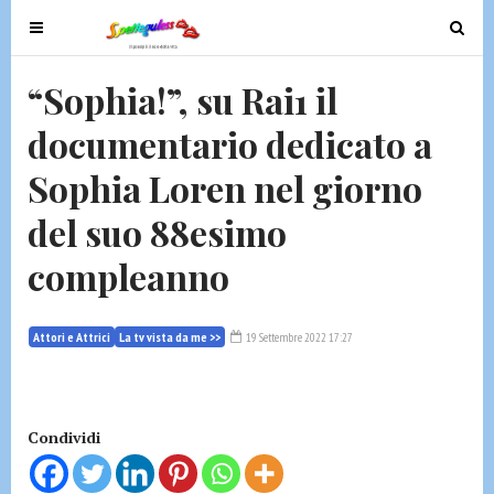
T
T
o
o
g
g
“Sophia!”, su Rai1 il
g
g
documentario dedicato a
l
l
e
e
Sophia Loren nel giorno
n
n
a
a
del suo 88esimo
v
v
compleanno
i
i
g
g
a
a
Attori e Attrici
La tv vista da me >>
19 Settembre 2022 17:27
t
t
i
i
o
o
n
n
Condividi