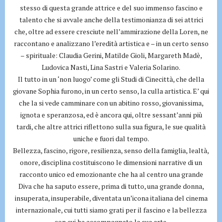
stesso di questa grande attrice e del suo immenso fascino e
talento che si avvale anche della testimonianza di sei attrici
che, oltre ad essere cresciute nell’ammirazione della Loren, ne
raccontano e analizzano l’eredità artistica e – in un certo senso
– spirituale: Claudia Gerini, Matilde Gioli, Margareth Madè,
Ludovica Nasti, Lina Sastri e Valeria Solarino.
Il tutto in un ‘non luogo’ come gli Studi di Cinecittà, che della
giovane Sophia furono, in un certo senso, la culla artistica. E’ qui
che la si vede camminare con un abitino rosso, giovanissima,
ignota e speranzosa, ed è ancora qui, oltre sessant’anni più
tardi, che altre attrici riflettono sulla sua figura, le sue qualità
uniche e fuori dal tempo.
Bellezza, fascino, rigore, resilienza, senso della famiglia, lealtà,
onore, disciplina costituiscono le dimensioni narrative di un
racconto unico ed emozionante che ha al centro una grande
Diva che ha saputo essere, prima di tutto, una grande donna,
insuperata, insuperabile, diventata un’icona italiana del cinema
internazionale, cui tutti siamo grati per il fascino e la bellezza
con cui ha accompagnato la sua arte.