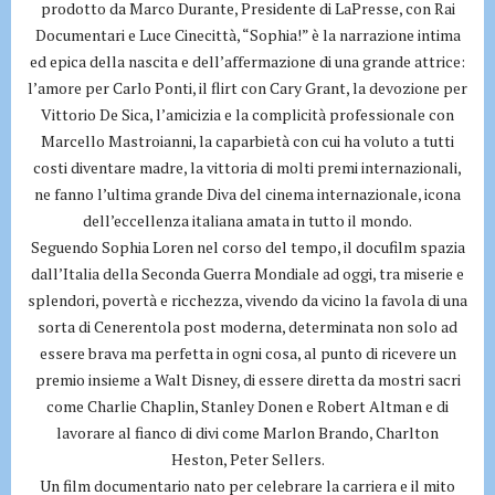
prodotto da Marco Durante, Presidente di LaPresse, con Rai
Documentari e Luce Cinecittà, “Sophia!” è la narrazione intima
ed epica della nascita e dell’affermazione di una grande attrice:
l’amore per Carlo Ponti, il flirt con Cary Grant, la devozione per
Vittorio De Sica, l’amicizia e la complicità professionale con
Marcello Mastroianni, la caparbietà con cui ha voluto a tutti
costi diventare madre, la vittoria di molti premi internazionali,
ne fanno l’ultima grande Diva del cinema internazionale, icona
dell’eccellenza italiana amata in tutto il mondo.
Seguendo Sophia Loren nel corso del tempo, il docufilm spazia
dall’Italia della Seconda Guerra Mondiale ad oggi, tra miserie e
splendori, povertà e ricchezza, vivendo da vicino la favola di una
sorta di Cenerentola post moderna, determinata non solo ad
essere brava ma perfetta in ogni cosa, al punto di ricevere un
premio insieme a Walt Disney, di essere diretta da mostri sacri
come Charlie Chaplin, Stanley Donen e Robert Altman e di
lavorare al fianco di divi come Marlon Brando, Charlton
Heston, Peter Sellers.
Un film documentario nato per celebrare la carriera e il mito