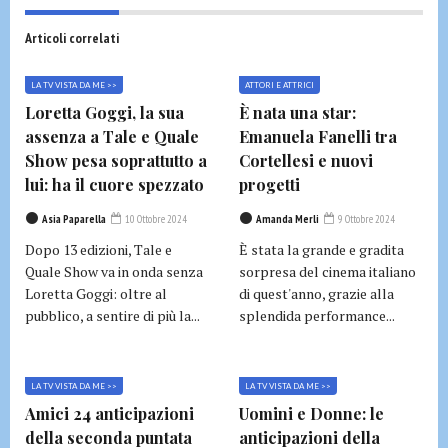
Articoli correlati
LA TV VISTA DA ME >>
ATTORI E ATTRICI
Loretta Goggi, la sua
È nata una star:
assenza a Tale e Quale
Emanuela Fanelli tra
Show pesa soprattutto a
Cortellesi e nuovi
lui: ha il cuore spezzato
progetti
Asia Paparella
10 Ottobre 2024
Amanda Merli
9 Ottobre 2024
Dopo 13 edizioni, Tale e
È stata la grande e gradita
Quale Show va in onda senza
sorpresa del cinema italiano
Loretta Goggi: oltre al
di quest'anno, grazie alla
pubblico, a sentire di più la...
splendida performance...
LA TV VISTA DA ME >>
LA TV VISTA DA ME >>
Amici 24 anticipazioni
Uomini e Donne: le
della seconda puntata
anticipazioni della