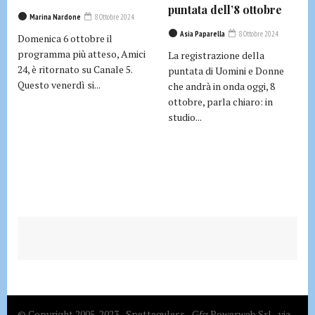
puntata dell’8 ottobre
Marina Nardone
8 Ottobre 2024
Asia Paparella
8 Ottobre 2024
Domenica 6 ottobre il
programma più atteso, Amici
La registrazione della
24, è ritornato su Canale 5.
puntata di Uomini e Donne
Questo venerdì si...
che andrà in onda oggi, 8
ottobre, parla chiaro: in
studio...
© Copyright 2005-2023 - Spetteguless - Gfg Powerweb Srl - via