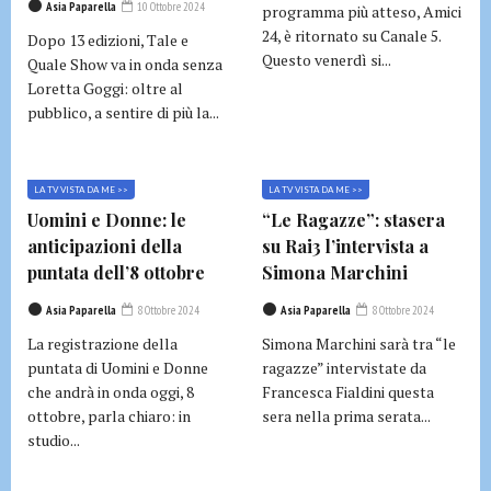
Asia Paparella
10 Ottobre 2024
programma più atteso, Amici
24, è ritornato su Canale 5.
Dopo 13 edizioni, Tale e
Questo venerdì si...
Quale Show va in onda senza
Loretta Goggi: oltre al
pubblico, a sentire di più la...
LA TV VISTA DA ME >>
LA TV VISTA DA ME >>
Uomini e Donne: le
“Le Ragazze”: stasera
anticipazioni della
su Rai3 l’intervista a
puntata dell’8 ottobre
Simona Marchini
Asia Paparella
8 Ottobre 2024
Asia Paparella
8 Ottobre 2024
La registrazione della
Simona Marchini sarà tra “le
puntata di Uomini e Donne
ragazze” intervistate da
che andrà in onda oggi, 8
Francesca Fialdini questa
ottobre, parla chiaro: in
sera nella prima serata...
studio...