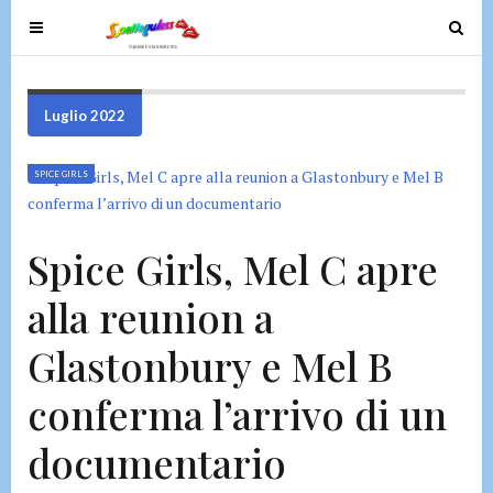
T
T
o
o
g
g
g
g
Luglio 2022
l
l
e
e
SPICE GIRLS
n
n
a
a
v
v
Spice Girls, Mel C apre
i
i
g
g
alla reunion a
a
a
t
t
Glastonbury e Mel B
i
i
o
o
conferma l’arrivo di un
n
n
documentario