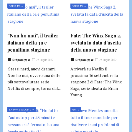
SERIE TV >>
SERIE TV >>
“Non ho mai”, il trailer
Fate: The Winx Saga 2,
italiano della 3a e
svelata la data d’uscita
penultima stagione
della nuova stagione
DrApocalypse
27 Luglio 2022
DrApocalypse
27 Luglio 2022
Stessi nerd, nuovi drammi.
Arriverà su Netflix il
Non ho mai, ovvero una delle
prossimo 16 settembre la
più sottovalutate serie
stagione 2 di Fate: The Winx
Netflix di sempre, torna dal...
Saga, serie ideata da Brian
Young...
LA TV VISTA DA ME >>
VARIE