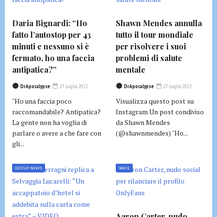
Daria Bignardi: “Ho
Shawn Mendes annulla
fatto l’autostop per 43
tutto il tour mondiale
minuti e nessuno si è
per risolvere i suoi
fermato, ho una faccia
problemi di salute
antipatica?”
mentale
DrApocalypse
27 Luglio 2022
DrApocalypse
27 Luglio 2022
"Ho una faccia poco
Visualizza questo post su
raccomandabile? Antipatica?
Instagram Un post condiviso
La gente non ha voglia di
da Shawn Mendes
parlare o avere a che fare con
(@shawnmendes) "Ho...
gli...
GOSSIP NEWS
VARIE
Aaron Carter, nudo