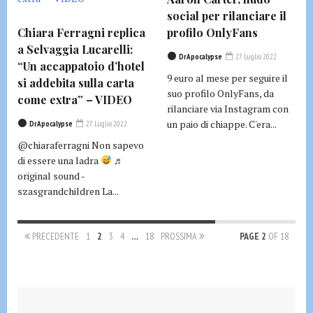
social per rilanciare il
Chiara Ferragni replica
profilo OnlyFans
a Selvaggia Lucarelli:
DrApocalypse
27 Luglio 2022
“Un accappatoio d’hotel
9 euro al mese per seguire il
si addebita sulla carta
suo profilo OnlyFans, da
come extra” – VIDEO
rilanciare via Instagram con
un paio di chiappe. C'era...
DrApocalypse
27 Luglio 2022
@chiaraferragni Non sapevo
di essere una ladra
♬
original sound -
szasgrandchildren La...
PRECEDENTE
1
2
3
4
…
18
PROSSIMA
PAGE 2
OF 18