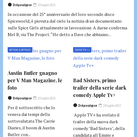
DrApocalypse
28 Luglio 2022
In occasione del 25° anniversario del loro secondo disco
Spiceworld, è piovuta dal cielo la notizia di un documentario
sulle Spice Girls attualmente in lavorazione. A darne conferma
Mel B, via The Project. “Ho detto a Dave che abbiamo...
ATTORI E ATTRICI
SERIE TV >>
Austin Butler gnagno
per V Man Magazine, le
Bad Sisters, primo
foto
trailer della serie dark
comedy Apple Tv+
DrApocalypse
28 Luglio 2022
DrApocalypse
28 Luglio 2022
Per il sottoscritto che lo
venera dai tempi della
Apple TV+ ha svelato il
sottovalutata The Carrie
trailer della nuova dark
Diaries, il boom di Austin
comedy "Bad Sisters", della
Butler con...
candidata all'Emmy e