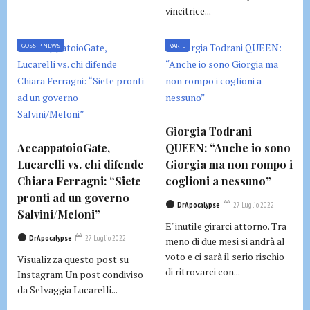
vincitrice...
GOSSIP NEWS
VARIE
Giorgia Todrani
AccappatoioGate,
QUEEN: “Anche io sono
Lucarelli vs. chi difende
Giorgia ma non rompo i
Chiara Ferragni: “Siete
coglioni a nessuno”
pronti ad un governo
DrApocalypse
27 Luglio 2022
Salvini/Meloni”
E' inutile girarci attorno. Tra
DrApocalypse
27 Luglio 2022
meno di due mesi si andrà al
voto e ci sarà il serio rischio
Visualizza questo post su
di ritrovarci con...
Instagram Un post condiviso
da Selvaggia Lucarelli...