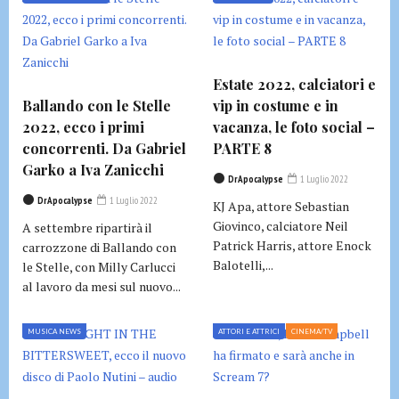
Estate 2022, calciatori e
Ballando con le Stelle
vip in costume e in
2022, ecco i primi
vacanza, le foto social –
concorrenti. Da Gabriel
PARTE 8
Garko a Iva Zanicchi
DrApocalypse
1 Luglio 2022
DrApocalypse
1 Luglio 2022
KJ Apa, attore Sebastian
Giovinco, calciatore Neil
A settembre ripartirà il
Patrick Harris, attore Enock
carrozzone di Ballando con
Balotelli,...
le Stelle, con Milly Carlucci
al lavoro da mesi sul nuovo...
MUSICA NEWS
ATTORI E ATTRICI
CINEMA/TV