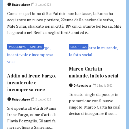
DrApocalypse
2 Luglio 2022
Come se quel bono di Rui Patricio non bastasse, la Roma ha
acquistato un nuovo portiere, 22enne della nazionale serba,
Mile Svilar, sbarcato ieri in città. 189 cm di aitante bellezza, Mile
ha giocato nel Benfica negli ultimi 5 anni ed è...
MUSICA NEWS
SANREMO
GOSSIP NEWS
Marco Carta in
Addio ad Irene Fargo,
mutande, la foto social
incantevole e
DrApocalypse
1 Luglio 2022
incompresa voce
Tornato single da poco, e in
DrApocalypse
2 Luglio 2022
promozione con il nuovo
singolo, Marco Carta ha così
Si è spenta all'età di 59 anni
deciso di inaugurare il suo...
Irene Fargo, nome d'arte di
Flavia Pozzaglio, 30 anni fa
meravigliosa a Sanremo...