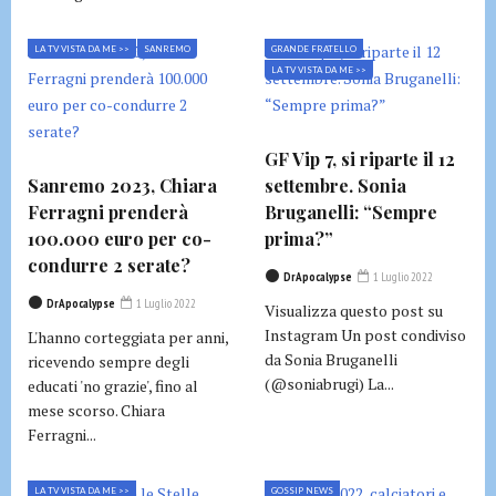
LA TV VISTA DA ME >>
SANREMO
GRANDE FRATELLO
LA TV VISTA DA ME >>
GF Vip 7, si riparte il 12
Sanremo 2023, Chiara
settembre. Sonia
Ferragni prenderà
Bruganelli: “Sempre
100.000 euro per co-
prima?”
condurre 2 serate?
DrApocalypse
1 Luglio 2022
DrApocalypse
1 Luglio 2022
Visualizza questo post su
Instagram Un post condiviso
L'hanno corteggiata per anni,
da Sonia Bruganelli
ricevendo sempre degli
(@soniabrugi) La...
educati 'no grazie', fino al
mese scorso. Chiara
Ferragni...
LA TV VISTA DA ME >>
GOSSIP NEWS