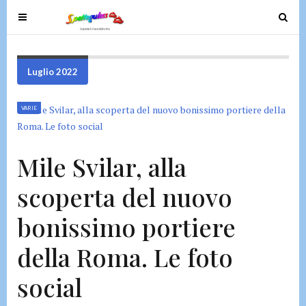
T
T
o
o
g
g
g
g
Luglio 2022
l
l
e
e
VARIE
n
n
a
a
v
v
Mile Svilar, alla
i
i
g
g
scoperta del nuovo
a
a
t
t
bonissimo portiere
i
i
o
o
della Roma. Le foto
n
n
social