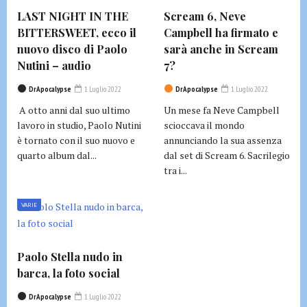
LAST NIGHT IN THE
Scream 6, Neve
BITTERSWEET, ecco il
Campbell ha firmato e
nuovo disco di Paolo
sarà anche in Scream
Nutini – audio
7?
DrApocalypse
1 Luglio 2022
DrApocalypse
1 Luglio 2022
A otto anni dal suo ultimo
Un mese fa Neve Campbell
lavoro in studio, Paolo Nutini
scioccava il mondo
è tornato con il suo nuovo e
annunciando la sua assenza
quarto album dal...
dal set di Scream 6. Sacrilegio
tra i...
VARIE
Paolo Stella nudo in
barca, la foto social
DrApocalypse
1 Luglio 2022