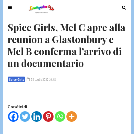
T
T
o
o
g
g
Spice Girls, Mel C apre alla
g
g
reunion a Glastonbury e
l
l
e
e
Mel B conferma l’arrivo di
n
n
a
a
un documentario
v
v
i
i
g
g
Spice Girls
28 Luglio 2022 10:48
a
a
t
t
i
i
Condividi
o
o
n
n