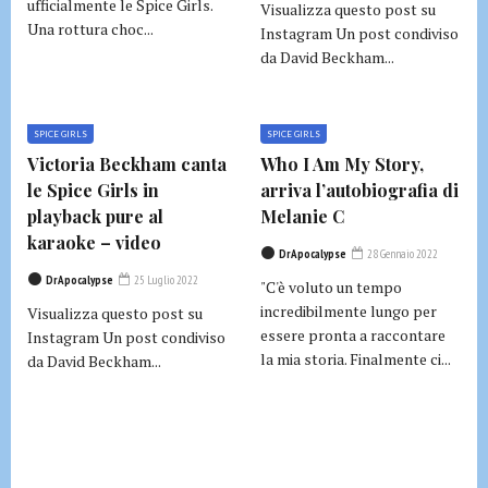
ufficialmente le Spice Girls.
Visualizza questo post su
Una rottura choc...
Instagram Un post condiviso
da David Beckham...
SPICE GIRLS
SPICE GIRLS
Victoria Beckham canta
Who I Am My Story,
le Spice Girls in
arriva l’autobiografia di
playback pure al
Melanie C
karaoke – video
DrApocalypse
28 Gennaio 2022
DrApocalypse
25 Luglio 2022
"C'è voluto un tempo
incredibilmente lungo per
Visualizza questo post su
essere pronta a raccontare
Instagram Un post condiviso
la mia storia. Finalmente ci...
da David Beckham...